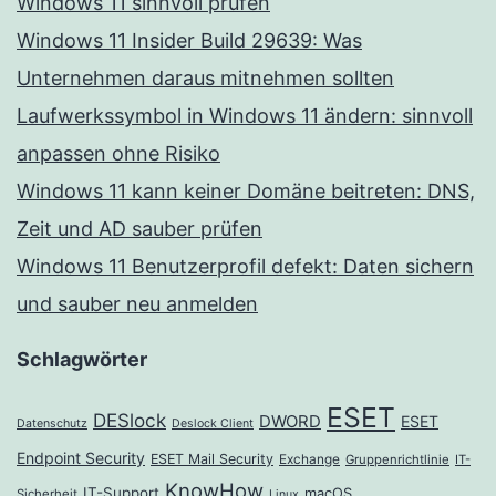
Windows 11 sinnvoll prüfen
Windows 11 Insider Build 29639: Was
Unternehmen daraus mitnehmen sollten
Laufwerkssymbol in Windows 11 ändern: sinnvoll
anpassen ohne Risiko
Windows 11 kann keiner Domäne beitreten: DNS,
Zeit und AD sauber prüfen
Windows 11 Benutzerprofil defekt: Daten sichern
und sauber neu anmelden
Schlagwörter
ESET
DESlock
DWORD
ESET
Datenschutz
Deslock Client
Endpoint Security
ESET Mail Security
Exchange
Gruppenrichtlinie
IT-
KnowHow
IT-Support
macOS
Sicherheit
Linux