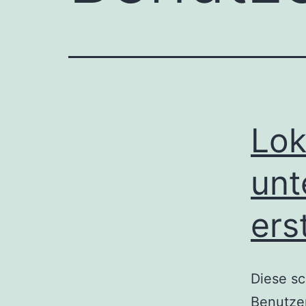
Lok
unt
ers
Diese sc
Benutzer