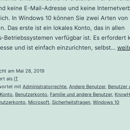
nd keine E-Mail-Adresse und keine Internetver
lich. In Windows 10 können Sie zwei Arten von
n. Das erste ist ein lokales Konto, das in allen
Betriebssystemen verfügbar ist. Es erfordert 
Loka
esse und ist einfach einzurichten, selbst…
weit
Benu
unte
icht am
Mai 28, 2019
Win
ert als
IT
10
wortet mit
Administratorrechte
,
Andere Benutzer
,
Benutzer 
-Konto
,
Benutzerkonto
,
Familie und andere Benutzer
,
Know
erst
nutzerkonto
,
Microsoft
,
Sicherheitsfragen
,
Windows 10