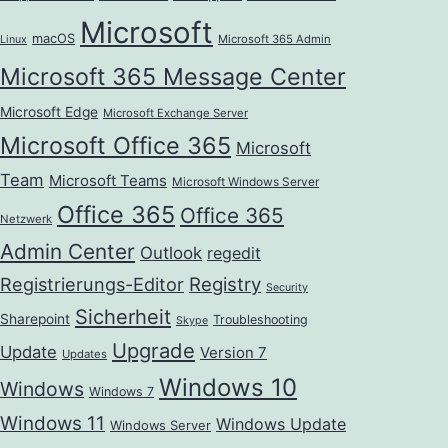
Microsoft
macOS
Microsoft 365 Admin
Linux
Microsoft 365 Message Center
Microsoft Edge
Microsoft Exchange Server
Microsoft Office 365
Microsoft
Team
Microsoft Teams
Microsoft Windows Server
Office 365
Office 365
Netzwerk
Admin Center
Outlook
regedit
Registrierungs-Editor
Registry
Security
Sicherheit
Sharepoint
Troubleshooting
Skype
Upgrade
Update
Version 7
Updates
Windows 10
Windows
Windows 7
Windows 11
Windows Update
Windows Server