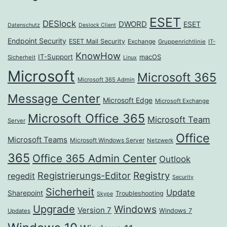
ESET
DESlock
DWORD
ESET
Datenschutz
Deslock Client
Endpoint Security
ESET Mail Security
Exchange
Gruppenrichtlinie
IT-
KnowHow
IT-Support
macOS
Sicherheit
Linux
Microsoft
Microsoft 365
Microsoft 365 Admin
Message Center
Microsoft Edge
Microsoft Exchange
Microsoft Office 365
Microsoft Team
Server
Office
Microsoft Teams
Microsoft Windows Server
Netzwerk
365
Office 365 Admin Center
Outlook
Registrierungs-Editor
Registry
regedit
Security
Sicherheit
Update
Sharepoint
Troubleshooting
Skype
Upgrade
Windows
Version 7
Windows 7
Updates