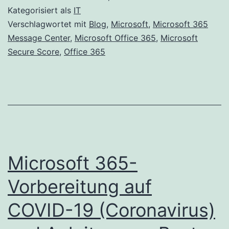
der
Kategorisiert als
IT
Microsoft
Verschlagwortet mit
Blog
,
Microsoft
,
Microsoft 365
Message Center
,
Microsoft Office 365
,
Microsoft
Secure
Secure Score
,
Office 365
Score-
Verbesserungsakti
Microsoft 365-
Vorbereitung auf
COVID-19 (Coronavirus)