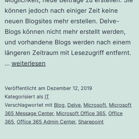
können jedoch nach einiger Zeit keine
neuen Blogsites mehr erstellen. Delve-
Blogs können nicht mehr erstellt werden,
und vorhandene Blogs werden nach einem
längeren Zeitraum mit Lesezugriff entfernt.
Einstellung
…
weiterlesen
der
klassischen
Veröffentlicht am
Dezember 12, 2019
SharePoint-
Kategorisiert als
IT
und
Verschlagwortet mit
Blog
,
Delve
,
Microsoft
,
Microsoft
365 Message Center
,
Microsoft Office 365
,
Office
Delve-
365
,
Office 365 Admin Center
,
Sharepoint
Blogs