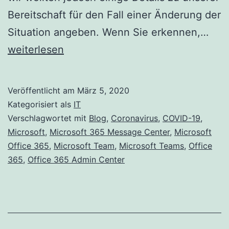
Bereitschaft für den Fall einer Änderung der
Micr
Situation angeben. Wenn Sie erkennen,…
365
weiterlesen
Vorb
auf
Veröffentlicht am
März 5, 2020
COV
Kategorisiert als
IT
19
Verschlagwortet mit
Blog
,
Coronavirus
,
COVID-19
,
Microsoft
,
Microsoft 365 Message Center
,
Microsoft
(Cor
Office 365
,
Microsoft Team
,
Microsoft Teams
,
Office
und
365
,
Office 365 Admin Center
Anle
zu
Bes
Prac