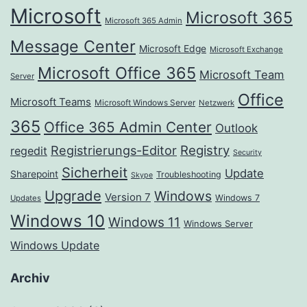
Microsoft
Microsoft 365
Microsoft 365 Admin
Message Center
Microsoft Edge
Microsoft Exchange
Microsoft Office 365
Microsoft Team
Server
Office
Microsoft Teams
Microsoft Windows Server
Netzwerk
365
Office 365 Admin Center
Outlook
Registrierungs-Editor
Registry
regedit
Security
Sicherheit
Update
Sharepoint
Troubleshooting
Skype
Upgrade
Windows
Version 7
Windows 7
Updates
Windows 10
Windows 11
Windows Server
Windows Update
Archiv