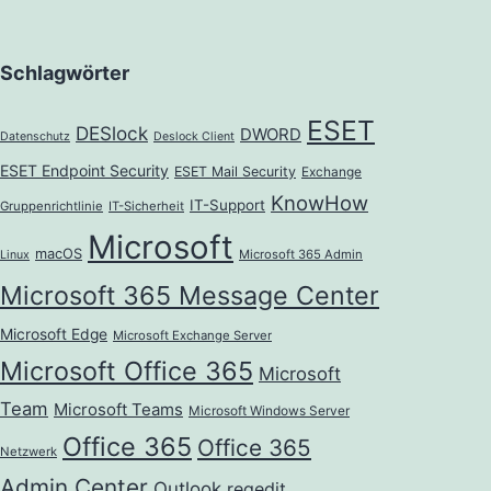
Schlagwörter
ESET
DESlock
DWORD
Datenschutz
Deslock Client
ESET Endpoint Security
ESET Mail Security
Exchange
KnowHow
IT-Support
Gruppenrichtlinie
IT-Sicherheit
Microsoft
macOS
Microsoft 365 Admin
Linux
Microsoft 365 Message Center
Microsoft Edge
Microsoft Exchange Server
Microsoft Office 365
Microsoft
Team
Microsoft Teams
Microsoft Windows Server
Office 365
Office 365
Netzwerk
Admin Center
Outlook
regedit