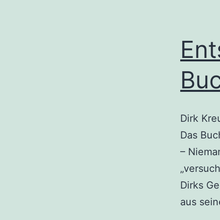
Ent
Buc
Dirk Kre
Das Buch
– Nieman
„versuch
Dirks Ge
aus sei