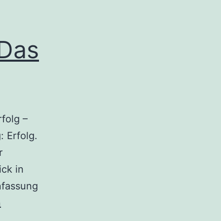
 Das
folg –
: Erfolg.
r
ick in
nfassung
ng:
n