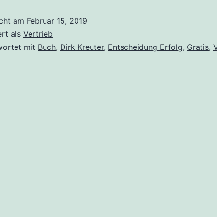
–
icht am
Februar 15, 2019
Das
ert als
Vertrieb
Buch
wortet mit
Buch
,
Dirk Kreuter
,
Entscheidung Erfolg
,
Gratis
,
V
von
Dirk
Kreuter