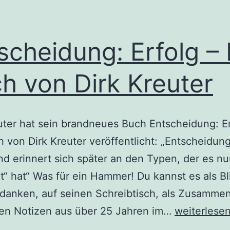
scheidung: Erfolg –
h von Dirk Kreuter
uter hat sein brandneues Buch Entscheidung: Er
 von Dirk Kreuter veröffentlicht: „Entscheidung
d erinnert sich später an den Typen, der es nu
t“ hat“ Was für ein Hammer! Du kannst es als Bl
danken, auf seinen Schreibtisch, als Zusamme
Entscheidu
nen Notizen aus über 25 Jahren im…
weiterlese
Erfolg