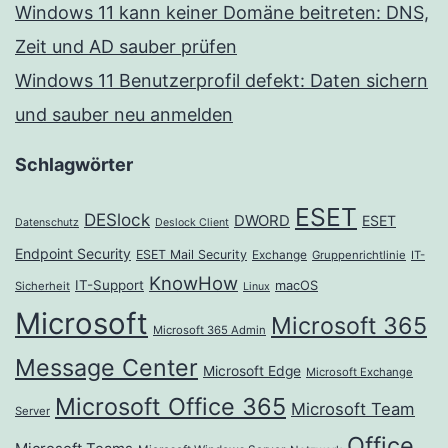
Windows 11 kann keiner Domäne beitreten: DNS,
Zeit und AD sauber prüfen
Windows 11 Benutzerprofil defekt: Daten sichern
und sauber neu anmelden
Schlagwörter
ESET
DESlock
DWORD
ESET
Datenschutz
Deslock Client
Endpoint Security
ESET Mail Security
Exchange
Gruppenrichtlinie
IT-
KnowHow
IT-Support
macOS
Sicherheit
Linux
Microsoft
Microsoft 365
Microsoft 365 Admin
Message Center
Microsoft Edge
Microsoft Exchange
Microsoft Office 365
Microsoft Team
Server
Office