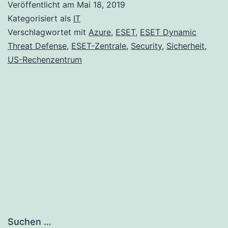
Veröffentlicht am
Mai 18, 2019
erwei
Kategorisiert als
IT
die
Verschlagwortet mit
Azure
,
ESET
,
ESET Dynamic
Threat Defense
,
ESET-Zentrale
,
Security
,
Sicherheit
,
USA
US-Rechenzentrum
um
ein
neue
Rech
Suchen …