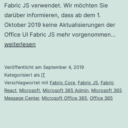
Fabric JS verwendet. Wir möchten Sie
darüber informieren, dass ab dem 1.
Oktober 2019 keine Aktualisierungen der
Wec
Office UI Fabric JS mehr vorgenommen…
von
weiterlesen
Fabr
JS
Veröffentlicht am
September 4, 2019
zu
Kategorisiert als
IT
Fabr
Verschlagwortet mit
Fabric Core
,
Fabric JS
,
Fabric
React
,
Microsoft
,
Microsoft 365 Admin
,
Microsoft 365
Reac
Message Center
,
Microsoft Office 365
,
Office 365
oder
Fabr
Cor