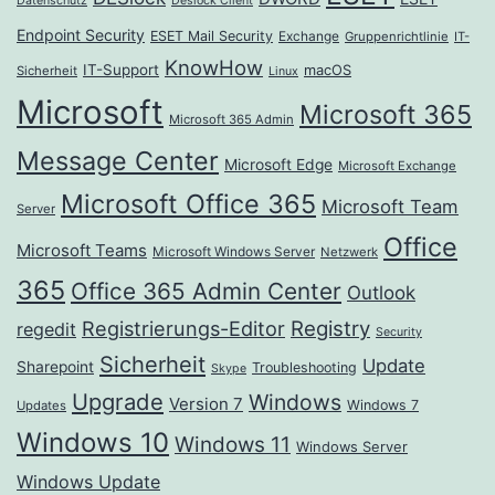
Datenschutz
Deslock Client
Endpoint Security
ESET Mail Security
Exchange
Gruppenrichtlinie
IT-
KnowHow
IT-Support
macOS
Sicherheit
Linux
Microsoft
Microsoft 365
Microsoft 365 Admin
Message Center
Microsoft Edge
Microsoft Exchange
Microsoft Office 365
Microsoft Team
Server
Office
Microsoft Teams
Microsoft Windows Server
Netzwerk
365
Office 365 Admin Center
Outlook
Registrierungs-Editor
Registry
regedit
Security
Sicherheit
Update
Sharepoint
Troubleshooting
Skype
Upgrade
Windows
Version 7
Windows 7
Updates
Windows 10
Windows 11
Windows Server
Windows Update