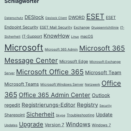
Schlagwörter
ESET
DESlock
DWORD
ESET
Datenschutz
Deslock Client
Endpoint Security
ESET Mail Security
Exchange
Gruppenrichtlinie
IT-
KnowHow
IT-Support
macOS
Sicherheit
Linux
Microsoft
Microsoft 365
Microsoft 365 Admin
Message Center
Microsoft Edge
Microsoft Exchange
Microsoft Office 365
Microsoft Team
Server
Office
Microsoft Teams
Microsoft Windows Server
Netzwerk
365
Office 365 Admin Center
Outlook
Registrierungs-Editor
Registry
regedit
Security
Sicherheit
Update
Sharepoint
Troubleshooting
Skype
Upgrade
Windows
Version 7
Windows 7
Updates