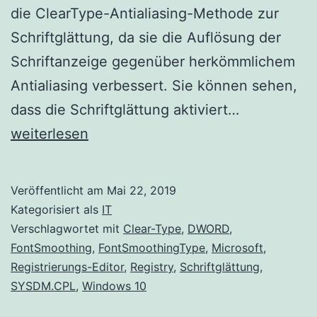
die ClearType-Antialiasing-Methode zur
Schriftglättung, da sie die Auflösung der
Schriftanzeige gegenüber herkömmlichem
Antialiasing verbessert. Sie können sehen,
Konfigurier
dass die Schriftglättung aktiviert…
der
weiterlesen
Schriftglät
in
Veröffentlicht am
Mai 22, 2019
Windows
Kategorisiert als
IT
10
Verschlagwortet mit
Clear-Type
,
DWORD
,
FontSmoothing
,
FontSmoothingType
,
Microsoft
,
Registrierungs-Editor
,
Registry
,
Schriftglättung
,
SYSDM.CPL
,
Windows 10