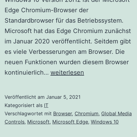
Edge Chromium-Browser der
Standardbrowser für das Betriebssystem.
Microsoft hat das Edge Chromium zunächst
im Januar 2020 veröffentlicht. Seitdem gibt
es viele Verbesserungen am Browser. Die
neuen Funktionen wurden diesem Browser
Aktivieren
kontinuierlich…
weiterlesen
Sie
Global
Veröffentlicht am
Januar 5, 2021
Media
Kategorisiert als
IT
Controls
Verschlagwortet mit
Browser
,
Chromium
,
Global Media
Controls
,
Microsoft
,
Microsoft Edge
,
Windows 10
in
Microsoft