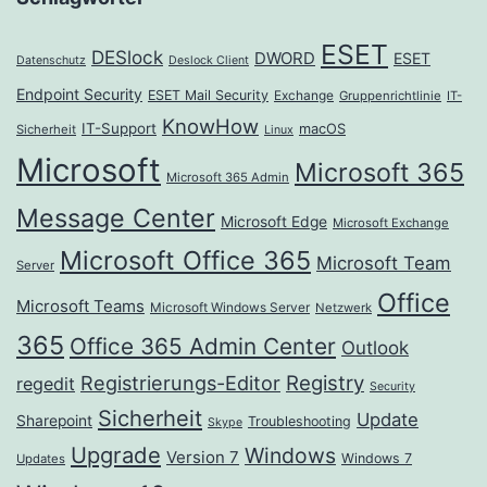
ESET
DESlock
DWORD
ESET
Datenschutz
Deslock Client
Endpoint Security
ESET Mail Security
Exchange
Gruppenrichtlinie
IT-
KnowHow
IT-Support
macOS
Sicherheit
Linux
Microsoft
Microsoft 365
Microsoft 365 Admin
Message Center
Microsoft Edge
Microsoft Exchange
Microsoft Office 365
Microsoft Team
Server
Office
Microsoft Teams
Microsoft Windows Server
Netzwerk
365
Office 365 Admin Center
Outlook
Registrierungs-Editor
Registry
regedit
Security
Sicherheit
Update
Sharepoint
Troubleshooting
Skype
Upgrade
Windows
Version 7
Windows 7
Updates