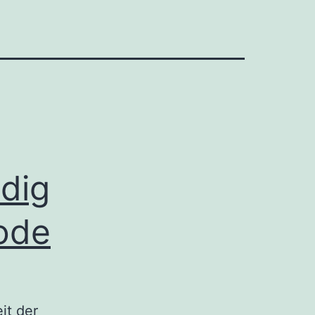
dig
ode
it der