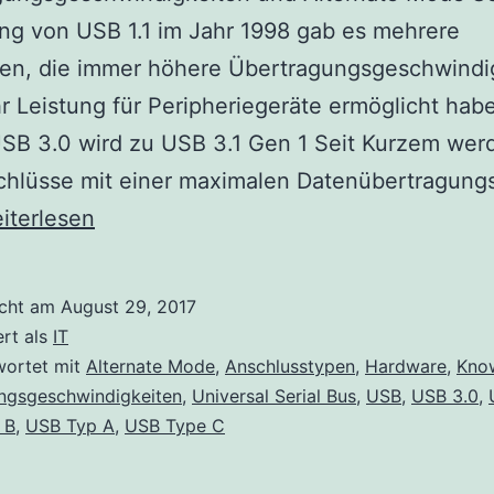
ng von USB 1.1 im Jahr 1998 gab es mehrere
nen, die immer höhere Übertragungsgeschwindi
 Leistung für Peripheriegeräte ermöglicht habe
USB 3.0 wird zu USB 3.1 Gen 1 Seit Kurzem we
chlüsse mit einer maximalen Datenübertragung
SB
iterlesen
schlusstypen,
ertragungsgeschwindigkeiten
icht am
August 29, 2017
d
ert als
IT
ternate
wortet mit
Alternate Mode
,
Anschlusstypen
,
Hardware
,
Kno
ngsgeschwindigkeiten
,
Universal Serial Bus
,
USB
,
USB 3.0
,
ode
 B
,
USB Typ A
,
USB Type C