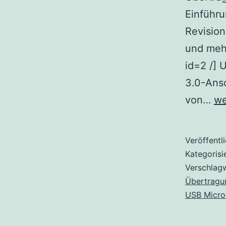
Einführu
Revisio
und mehr
id=2 /] 
3.0-Ans
U
von…
we
An
Üb
Veröffentl
un
Kategorisi
Al
Verschlag
Übertragu
M
USB Micro