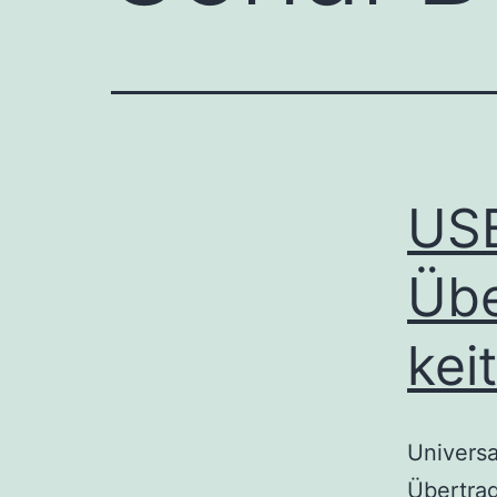
USB
Übe
kei
Universa
Übertra