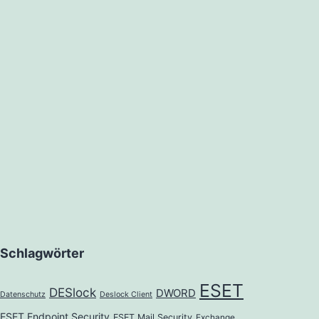
Schlagwörter
ESET
DESlock
DWORD
Datenschutz
Deslock Client
ESET Endpoint Security
ESET Mail Security
Exchange