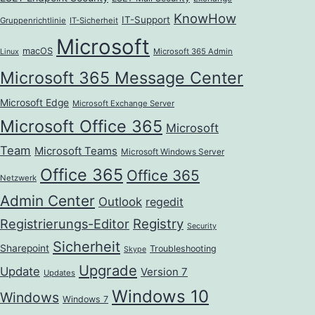
KnowHow
IT-Support
Gruppenrichtlinie
IT-Sicherheit
Microsoft
macOS
Microsoft 365 Admin
Linux
Microsoft 365 Message Center
Microsoft Edge
Microsoft Exchange Server
Microsoft Office 365
Microsoft
Team
Microsoft Teams
Microsoft Windows Server
Office 365
Office 365
Netzwerk
Admin Center
Outlook
regedit
Registrierungs-Editor
Registry
Security
Sicherheit
Sharepoint
Troubleshooting
Skype
Upgrade
Update
Version 7
Updates
Windows 10
Windows
Windows 7