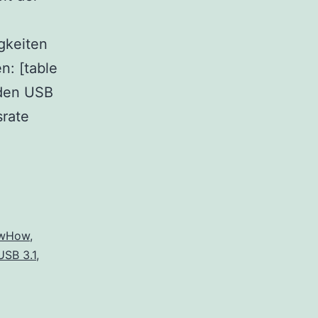
gkeiten
n: [table
rden USB
srate
wHow
,
USB 3.1
,