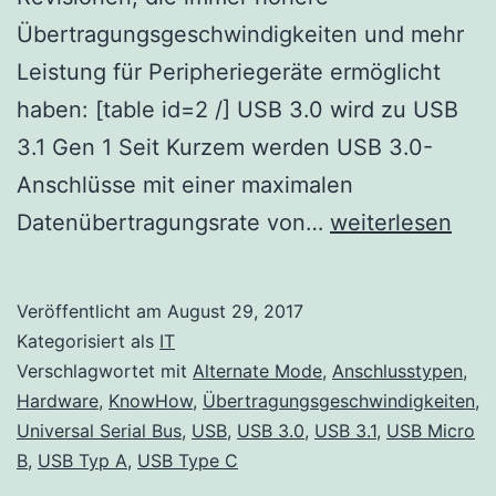
Übertragungsgeschwindigkeiten und mehr
Leistung für Peripheriegeräte ermöglicht
haben: [table id=2 /] USB 3.0 wird zu USB
3.1 Gen 1 Seit Kurzem werden USB 3.0-
Anschlüsse mit einer maximalen
USB
Datenübertragungsrate von…
weiterlesen
Anschlusstypen
Übertragungsge
Veröffentlicht am
August 29, 2017
und
Kategorisiert als
IT
Alternate
Verschlagwortet mit
Alternate Mode
,
Anschlusstypen
,
Hardware
,
KnowHow
,
Übertragungsgeschwindigkeiten
,
Mode
Universal Serial Bus
,
USB
,
USB 3.0
,
USB 3.1
,
USB Micro
B
,
USB Typ A
,
USB Type C