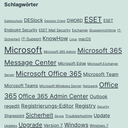
Schlagwörter
ESET
DESlock
DWORD
ESET
Datenschutz
Deslock Client
Endpoint Security
ESET Mail Security
Exchange
Gruppenrichtlinie
IT-
KnowHow
IT-Support
macOS
Sicherheit
Linux
Microsoft
Microsoft 365
Microsoft 365 Admin
Message Center
Microsoft Edge
Microsoft Exchange
Microsoft Office 365
Microsoft Team
Server
Office
Microsoft Teams
Microsoft Windows Server
Netzwerk
365
Office 365 Admin Center
Outlook
Registrierungs-Editor
Registry
regedit
Security
Sicherheit
Update
Sharepoint
Troubleshooting
Skype
Upgrade
Windows
Version 7
Windows 7
Updates