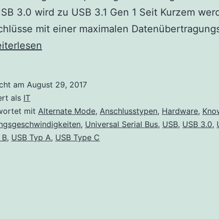
USB 3.0 wird zu USB 3.1 Gen 1 Seit Kurzem we
chlüsse mit einer maximalen Datenübertragung
SB
iterlesen
schlusstypen,
ertragungsgeschwindigkeiten
icht am
August 29, 2017
d
ert als
IT
ternate
wortet mit
Alternate Mode
,
Anschlusstypen
,
Hardware
,
Kno
ngsgeschwindigkeiten
,
Universal Serial Bus
,
USB
,
USB 3.0
,
ode
 B
,
USB Typ A
,
USB Type C