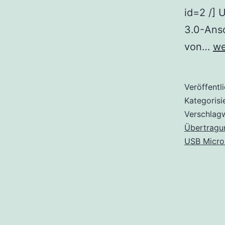
id=2 /] 
3.0-Ans
U
von…
we
An
Üb
Veröffentl
un
Kategorisi
Al
Verschlag
Übertragu
M
USB Micro