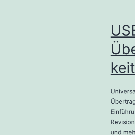
USB
Übe
kei
Universa
Übertra
Einführu
Revisio
und mehr