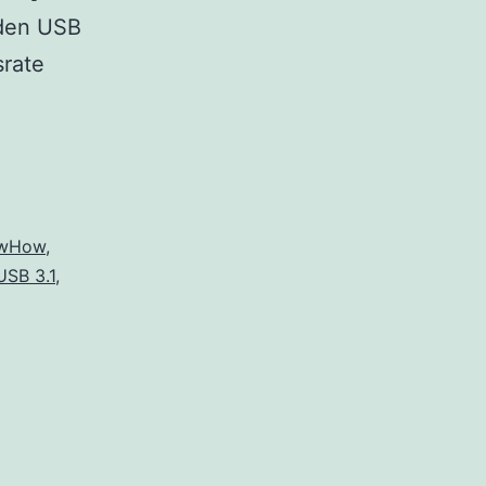
rden USB
srate
wHow
,
USB 3.1
,