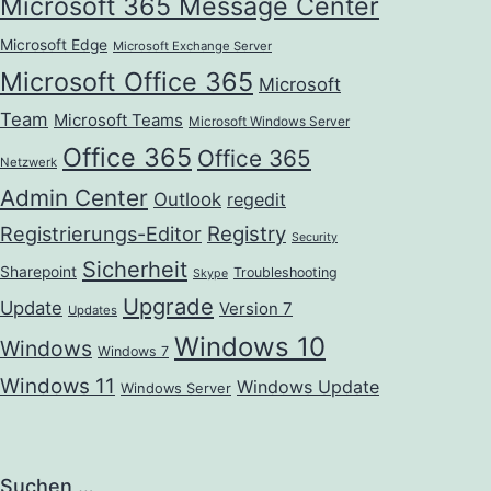
Microsoft 365 Message Center
Microsoft Edge
Microsoft Exchange Server
Microsoft Office 365
Microsoft
Team
Microsoft Teams
Microsoft Windows Server
Office 365
Office 365
Netzwerk
Admin Center
Outlook
regedit
Registrierungs-Editor
Registry
Security
Sicherheit
Sharepoint
Troubleshooting
Skype
Upgrade
Update
Version 7
Updates
Windows 10
Windows
Windows 7
Windows 11
Windows Update
Windows Server
Suchen …