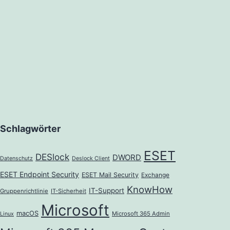
Schlagwörter
ESET
DESlock
DWORD
Datenschutz
Deslock Client
ESET Endpoint Security
ESET Mail Security
Exchange
KnowHow
IT-Support
Gruppenrichtlinie
IT-Sicherheit
Microsoft
macOS
Microsoft 365 Admin
Linux