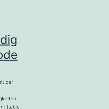
dig
ode
it der
gkeiten
n: [table