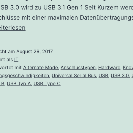
USB 3.0 wird zu USB 3.1 Gen 1 Seit Kurzem we
chlüsse mit einer maximalen Datenübertragung
SB
iterlesen
schlusstypen,
ertragungsgeschwindigkeiten
icht am
August 29, 2017
d
ert als
IT
ternate
wortet mit
Alternate Mode
,
Anschlusstypen
,
Hardware
,
Kno
ngsgeschwindigkeiten
,
Universal Serial Bus
,
USB
,
USB 3.0
,
ode
 B
,
USB Typ A
,
USB Type C