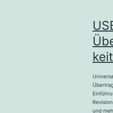
USB
Übe
kei
Universa
Übertra
Einführu
Revisio
und mehr