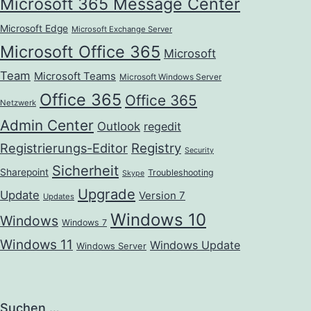
Microsoft 365 Message Center
Microsoft Edge
Microsoft Exchange Server
Microsoft Office 365
Microsoft
Team
Microsoft Teams
Microsoft Windows Server
Office 365
Office 365
Netzwerk
Admin Center
Outlook
regedit
Registrierungs-Editor
Registry
Security
Sicherheit
Sharepoint
Troubleshooting
Skype
Upgrade
Update
Version 7
Updates
Windows 10
Windows
Windows 7
Windows 11
Windows Update
Windows Server
Suchen …