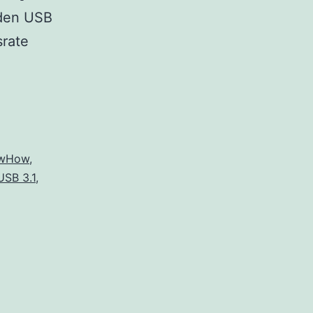
rden USB
srate
wHow
,
USB 3.1
,