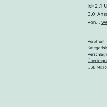
id=2 /] 
3.0-Ans
U
von…
we
An
Üb
Veröffentl
un
Kategorisi
Al
Verschlag
Übertragu
M
USB Micro