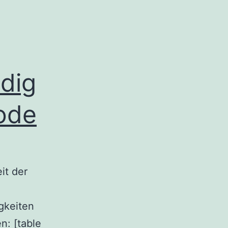
dig
ode
it der
gkeiten
n: [table