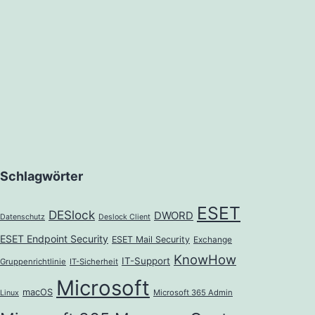
Schlagwörter
ESET
DESlock
DWORD
Datenschutz
Deslock Client
ESET Endpoint Security
ESET Mail Security
Exchange
KnowHow
IT-Support
Gruppenrichtlinie
IT-Sicherheit
Microsoft
macOS
Microsoft 365 Admin
Linux