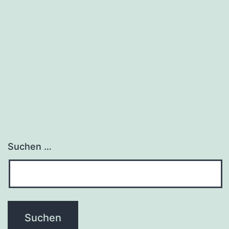
wurde
veröffentlicht
Suchen …