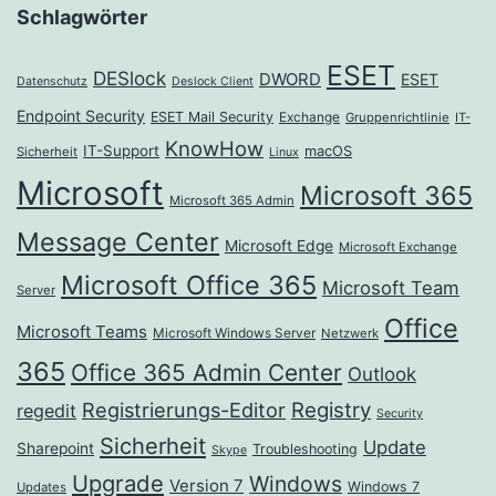
Schlagwörter
ESET
DESlock
DWORD
ESET
Datenschutz
Deslock Client
Endpoint Security
ESET Mail Security
Exchange
Gruppenrichtlinie
IT-
KnowHow
IT-Support
macOS
Sicherheit
Linux
Microsoft
Microsoft 365
Microsoft 365 Admin
Message Center
Microsoft Edge
Microsoft Exchange
Microsoft Office 365
Microsoft Team
Server
Office
Microsoft Teams
Microsoft Windows Server
Netzwerk
365
Office 365 Admin Center
Outlook
Registrierungs-Editor
Registry
regedit
Security
Sicherheit
Update
Sharepoint
Troubleshooting
Skype
Upgrade
Windows
Version 7
Windows 7
Updates