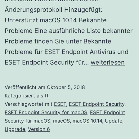
Änderungsprotokoll Hinzugefügt:
Unterstützt macOS 10.14 Bekannte
Probleme Eine ausführliche Liste bekannter
Probleme finden Sie unter Bekannte
Probleme für ESET Endpoint Antivirus und
ESET
ESET Endpoint Security für…
weiterlesen
Endpoint
Security
Veröffentlicht am
Oktober 5, 2018
für
Kategorisiert als
IT
die
Verschlagwortet mit
ESET
,
ESET Endpoint Security
,
ESET Endpoint Security for macOS
,
ESET Endpoint
MacOS
Security für macOS
,
macOS
,
macOS 10.14
,
Update
,
Version
Upgrade
,
Version 6
6.6.866.1