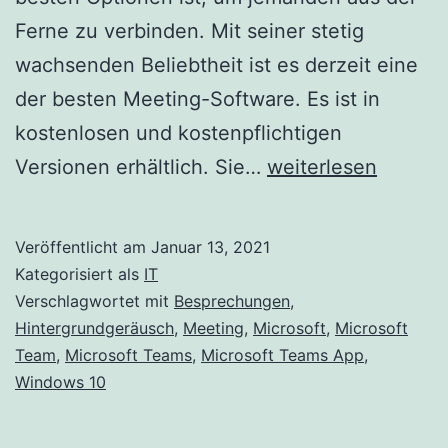
Ferne zu verbinden. Mit seiner stetig
wachsenden Beliebtheit ist es derzeit eine
der besten Meeting-Software. Es ist in
kostenlosen und kostenpflichtigen
Hintergrundgeräus
Versionen erhältlich. Sie…
weiterlesen
in
Microsoft
Veröffentlicht am
Januar 13, 2021
Teams-
Kategorisiert als
IT
Besprechungen
Verschlagwortet mit
Besprechungen
,
Hintergrundgeräusch
,
Meeting
,
Microsoft
,
Microsoft
unterdrücken
Team
,
Microsoft Teams
,
Microsoft Teams App
,
Windows 10