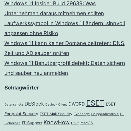
Windows 11 Insider Build 29639: Was
Unternehmen daraus mitnehmen sollten
Laufwerkssymbol in Windows 11 ändern: sinnvoll
anpassen ohne Risiko
Windows 11 kann keiner Domäne beitreten: DNS,
Zeit und AD sauber prüfen
Windows 11 Benutzerprofil defekt: Daten sichern
und sauber neu anmelden
Schlagwörter
ESET
DESlock
DWORD
ESET
Datenschutz
Deslock Client
Endpoint Security
ESET Mail Security
Exchange
Gruppenrichtlinie
IT-
KnowHow
IT-Support
macOS
Sicherheit
Linux