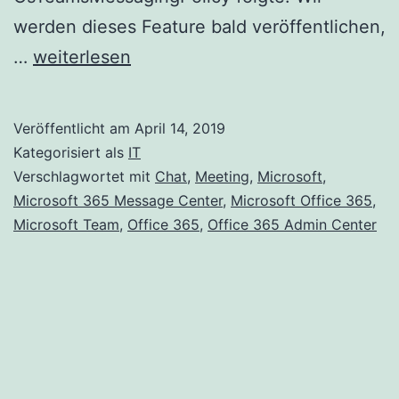
werden dieses Feature bald veröffentlichen,
Aktualisierte
…
weiterlesen
Funktion:
Neue
Veröffentlicht am
April 14, 2019
Einstellung
Kategorisiert als
IT
in
Verschlagwortet mit
Chat
,
Meeting
,
Microsoft
,
Microsoft 365 Message Center
,
Microsoft Office 365
,
CsTeamsMeetingPolicy
Microsoft Team
,
Office 365
,
Office 365 Admin Center
zum
Verwalten
des
Chat-
Meetings