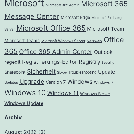
Microsoft
Microsoft 365
Microsoft 365 Admin
Message Center
Microsoft Edge
Microsoft Exchange
Microsoft Office 365
Microsoft Team
Server
Office
Microsoft Teams
Microsoft Windows Server
Netzwerk
365
Office 365 Admin Center
Outlook
Registrierungs-Editor
Registry
regedit
Security
Sicherheit
Update
Sharepoint
Troubleshooting
Skype
Upgrade
Windows
Version 7
Windows 7
Updates
Windows 10
Windows 11
Windows Server
Windows Update
Archiv
August 2026
(3)