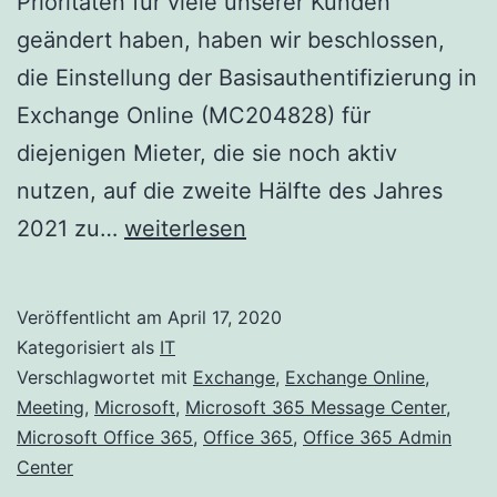
Prioritäten für viele unserer Kunden
geändert haben, haben wir beschlossen,
die Einstellung der Basisauthentifizierung in
Exchange Online (MC204828) für
diejenigen Mieter, die sie noch aktiv
nutzen, auf die zweite Hälfte des Jahres
Standardauthentifizierung
2021 zu…
weiterlesen
und
Exchange
Veröffentlicht am
April 17, 2020
Online
Kategorisiert als
IT
–
Verschlagwortet mit
Exchange
,
Exchange Online
,
Meeting
,
Microsoft
,
Microsoft 365 Message Center
,
Update
Microsoft Office 365
,
Office 365
,
Office 365 Admin
April
Center
2020