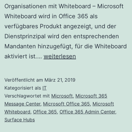
Organisationen mit Whiteboard – Microsoft
Whiteboard wird in Office 365 als
verfügbares Produkt angezeigt, und der
Dienstprinzipal wird den entsprechenden
Mandanten hinzugefügt, für die Whiteboard
Aktualisierte
aktiviert ist.…
weiterlesen
Funktion:
Updates
Veröffentlicht am
März 21, 2019
für
Kategorisiert als
IT
Microsoft
Verschlagwortet mit
Microsoft
,
Microsoft 365
Message Center
,
Microsoft Office 365
,
Microsoft
Whiteboard
Whiteboard
,
Office 365
,
Office 365 Admin Center
,
Surface Hubs