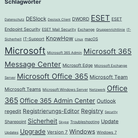
Schlagwörter
ESET
DESlock
DWORD
ESET
Datenschutz
Deslock Client
Endpoint Security
ESET Mail Security
Exchange
Gruppenrichtlinie
IT-
KnowHow
IT-Support
macOS
Sicherheit
Linux
Microsoft
Microsoft 365
Microsoft 365 Admin
Message Center
Microsoft Edge
Microsoft Exchange
Microsoft Office 365
Microsoft Team
Server
Office
Microsoft Teams
Microsoft Windows Server
Netzwerk
365
Office 365 Admin Center
Outlook
Registrierungs-Editor
Registry
regedit
Security
Sicherheit
Update
Sharepoint
Troubleshooting
Skype
Upgrade
Windows
Version 7
Windows 7
Updates