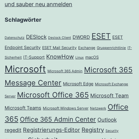
und sauber neu anmelden
Schlagwörter
ESET
DESlock
DWORD
ESET
Datenschutz
Deslock Client
Endpoint Security
ESET Mail Security
Exchange
Gruppenrichtlinie
IT-
KnowHow
IT-Support
macOS
Sicherheit
Linux
Microsoft
Microsoft 365
Microsoft 365 Admin
Message Center
Microsoft Edge
Microsoft Exchange
Microsoft Office 365
Microsoft Team
Server
Office
Microsoft Teams
Microsoft Windows Server
Netzwerk
365
Office 365 Admin Center
Outlook
Registrierungs-Editor
Registry
regedit
Security