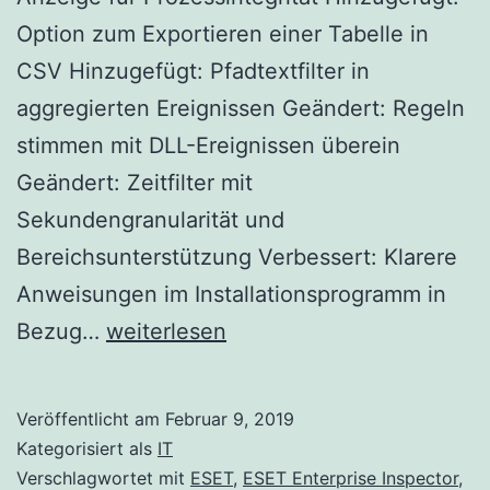
Option zum Exportieren einer Tabelle in
CSV Hinzugefügt: Pfadtextfilter in
aggregierten Ereignissen Geändert: Regeln
stimmen mit DLL-Ereignissen überein
Geändert: Zeitfilter mit
Sekundengranularität und
Bereichsunterstützung Verbessert: Klarere
Anweisungen im Installationsprogramm in
ESET
Bezug…
weiterlesen
Enterprise
Inspector
Veröffentlicht am
Februar 9, 2019
Version
Kategorisiert als
IT
1.2.892.0
Verschlagwortet mit
ESET
,
ESET Enterprise Inspector
,