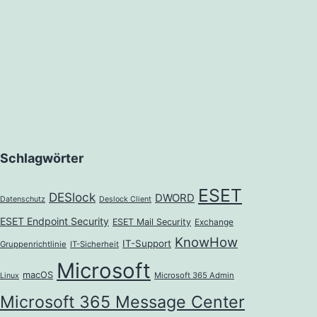
Schlagwörter
ESET
DESlock
DWORD
Datenschutz
Deslock Client
ESET Endpoint Security
ESET Mail Security
Exchange
KnowHow
IT-Support
Gruppenrichtlinie
IT-Sicherheit
Microsoft
macOS
Microsoft 365 Admin
Linux
Microsoft 365 Message Center