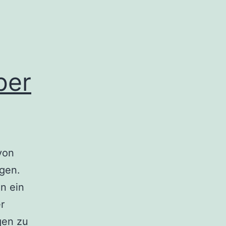
ber
von
gen.
n ein
r
gen zu