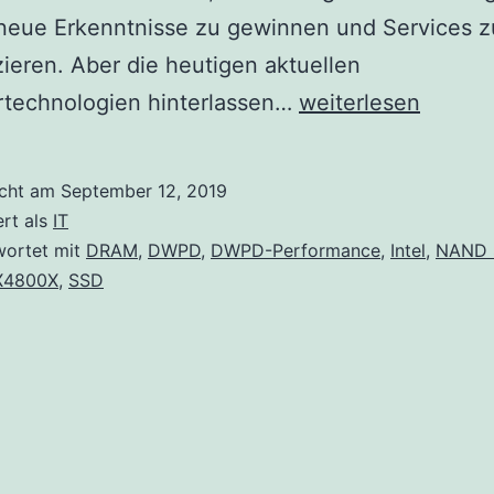
 neue Erkenntnisse zu gewinnen und Services z
zieren. Aber die heutigen aktuellen
Die
rtechnologien hinterlassen…
weiterlesen
Vorteile
von
icht am
September 12, 2019
Intel®
ert als
IT
Optane™
wortet mit
DRAM
,
DWPD
,
DWPD-Performance
,
Intel
,
NAND 
X4800X
,
SSD
SSDs
gegenüber
NAND-
Speicher