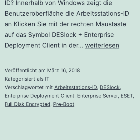
ID? Innerhalb von Windows zeigt die
Benutzeroberfläche die Arbeitsstations-ID
an Klicken Sie mit der rechten Maustaste
auf das Symbol DESlock + Enterprise
Wie
Deployment Client in der…
weiterlesen
findet
der
Veröffentlicht am
März 16, 2018
Benutzer
Kategorisiert als
IT
seine
Verschlagwortet mit
Arbeitsstations-ID
,
DESlock
,
Enterprise Deployment Client
,
Enterprise Server
,
ESET
,
Arbeitsstations-
Full Disk Encrypted
,
Pre-Boot
ID