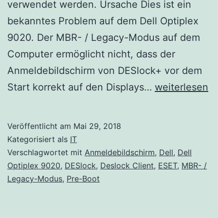
verwendet werden. Ursache Dies ist ein
bekanntes Problem auf dem Dell Optiplex
9020. Der MBR- / Legacy-Modus auf dem
Computer ermöglicht nicht, dass der
Anmeldebildschirm von DESlock+ vor dem
Der
Start korrekt auf den Displays…
weiterlesen
Anmeldebilds
für
Veröffentlicht am
Mai 29, 2018
DESlock+
Kategorisiert als
IT
Pre-
Verschlagwortet mit
Anmeldebildschirm
,
Dell
,
Dell
Optiplex 9020
,
DESlock
,
Deslock Client
,
ESET
,
MBR- /
Boot
Legacy-Modus
,
Pre-Boot
wird
auf