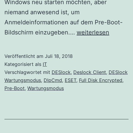
Windows neu starten möchten, aber
niemand anwesend ist, um
Anmeldeinformationen auf dem Pre-Boot-
DESlock
Bildschirm einzugeben.…
weiterlesen
Wartungsmodus
Veröffentlicht am
Juli 18, 2018
Kategorisiert als
IT
Verschlagwortet mit
DESlock
,
Deslock Client
,
DESlock
Wartungsmodus
,
DlpCmd
,
ESET
,
Full Disk Encrypted
,
Pre-Boot
,
Wartungsmodus