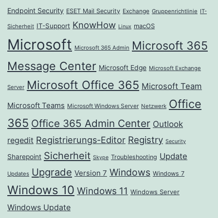
Endpoint Security
ESET Mail Security
Exchange
Gruppenrichtlinie
IT-
KnowHow
IT-Support
macOS
Sicherheit
Linux
Microsoft
Microsoft 365
Microsoft 365 Admin
Message Center
Microsoft Edge
Microsoft Exchange
Microsoft Office 365
Microsoft Team
Server
Office
Microsoft Teams
Microsoft Windows Server
Netzwerk
365
Office 365 Admin Center
Outlook
Registrierungs-Editor
Registry
regedit
Security
Sicherheit
Update
Sharepoint
Troubleshooting
Skype
Upgrade
Windows
Version 7
Windows 7
Updates
Windows 10
Windows 11
Windows Server
Windows Update