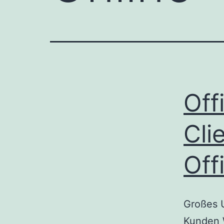
Off
Cli
Off
Großes 
Kunden 