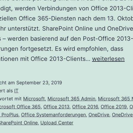
digt, werden Verbindungen von Office 2013-Cl
iellen Office 365-Diensten nach dem 13. Okto
hr unterstützt. SharePoint Online und OneDrive
 – werden basierend auf den Post-Office 2013
ungen fortgesetzt. Es wird empfohlen, dass
Office
tionen mit Office 2013-Clients…
weiterlesen
2013-
Clientkonnekti
icht am
September 23, 2019
zu
ert als
IT
Office
wortet mit
Microsoft
,
Microsoft 365 Admin
,
Microsoft 365
crosoft Office 365
,
Office 2013
,
Office 2016
,
Office 2019
,
O
365-
 ProPlus
,
Office Systemanforderungen
,
OneDrive
,
OneDrive
Diensten
SharePoint Online
,
Upload Center