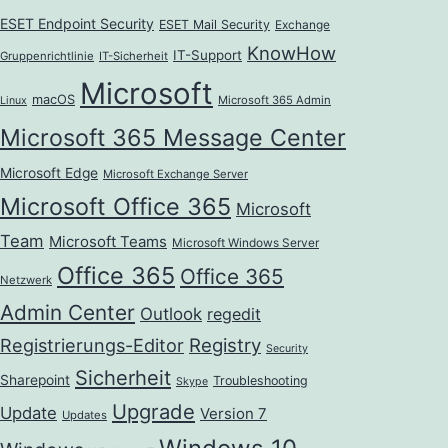
ESET Endpoint Security
ESET Mail Security
Exchange
KnowHow
IT-Support
Gruppenrichtlinie
IT-Sicherheit
Microsoft
macOS
Microsoft 365 Admin
Linux
Microsoft 365 Message Center
Microsoft Edge
Microsoft Exchange Server
Microsoft Office 365
Microsoft
Team
Microsoft Teams
Microsoft Windows Server
Office 365
Office 365
Netzwerk
Admin Center
Outlook
regedit
Registrierungs-Editor
Registry
Security
Sicherheit
Sharepoint
Troubleshooting
Skype
Upgrade
Update
Version 7
Updates