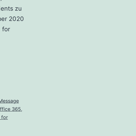
ients zu
ber 2020
 for
-
vität
 Message
ffice 365
,
 for