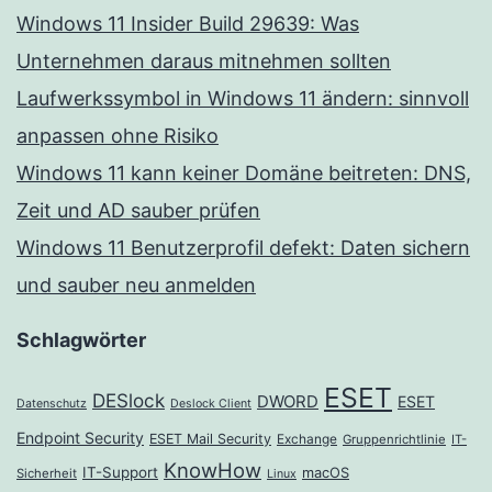
Windows 11 Insider Build 29639: Was
Unternehmen daraus mitnehmen sollten
Laufwerkssymbol in Windows 11 ändern: sinnvoll
anpassen ohne Risiko
Windows 11 kann keiner Domäne beitreten: DNS,
Zeit und AD sauber prüfen
Windows 11 Benutzerprofil defekt: Daten sichern
und sauber neu anmelden
Schlagwörter
ESET
DESlock
DWORD
ESET
Datenschutz
Deslock Client
Endpoint Security
ESET Mail Security
Exchange
Gruppenrichtlinie
IT-
KnowHow
IT-Support
macOS
Sicherheit
Linux