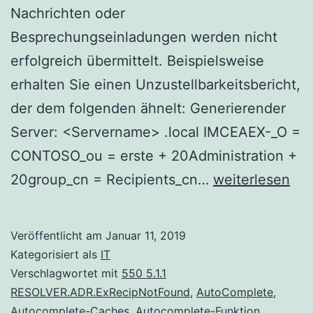
Nachrichten oder
Besprechungseinladungen werden nicht
erfolgreich übermittelt. Beispielsweise
erhalten Sie einen Unzustellbarkeitsbericht,
der dem folgenden ähnelt: Generierender
Server: <Servername> .local IMCEAEX-_O =
CONTOSO_ou = erste + 20Administration +
550
20group_cn = Recipients_cn…
weiterlesen
5.1.1
RESOLVER.ADR
Veröffentlicht am
Januar 11, 2019
Kategorisiert als
IT
Verschlagwortet mit
550 5.1.1
RESOLVER.ADR.ExRecipNotFound
,
AutoComplete
,
Autocomplete-Caches
,
Autocomplete-Funktion
,