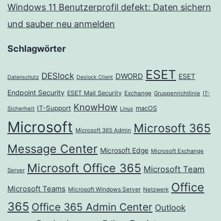
Windows 11 Benutzerprofil defekt: Daten sichern
und sauber neu anmelden
Schlagwörter
ESET
DESlock
DWORD
ESET
Datenschutz
Deslock Client
Endpoint Security
ESET Mail Security
Exchange
Gruppenrichtlinie
IT-
KnowHow
IT-Support
macOS
Sicherheit
Linux
Microsoft
Microsoft 365
Microsoft 365 Admin
Message Center
Microsoft Edge
Microsoft Exchange
Microsoft Office 365
Microsoft Team
Server
Office
Microsoft Teams
Microsoft Windows Server
Netzwerk
365
Office 365 Admin Center
Outlook