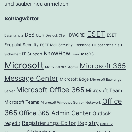
und sauber neu anmelden
Schlagwörter
ESET
DESlock
DWORD
ESET
Datenschutz
Deslock Client
Endpoint Security
ESET Mail Security
Exchange
Gruppenrichtlinie
IT-
KnowHow
IT-Support
macOS
Sicherheit
Linux
Microsoft
Microsoft 365
Microsoft 365 Admin
Message Center
Microsoft Edge
Microsoft Exchange
Microsoft Office 365
Microsoft Team
Server
Office
Microsoft Teams
Microsoft Windows Server
Netzwerk
365
Office 365 Admin Center
Outlook
Registrierungs-Editor
Registry
regedit
Security