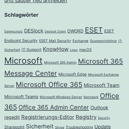
und sauber neu anmelden
Schlagwörter
ESET
DESlock
DWORD
ESET
Datenschutz
Deslock Client
Endpoint Security
ESET Mail Security
Exchange
Gruppenrichtlinie
IT-
KnowHow
IT-Support
macOS
Sicherheit
Linux
Microsoft
Microsoft 365
Microsoft 365 Admin
Message Center
Microsoft Edge
Microsoft Exchange
Microsoft Office 365
Microsoft Team
Server
Office
Microsoft Teams
Microsoft Windows Server
Netzwerk
365
Office 365 Admin Center
Outlook
Registrierungs-Editor
Registry
regedit
Security
Sicherheit
Update
Sharepoint
Troubleshooting
Skype