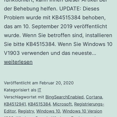
der Behebung helfen. UPDATE: Dieses
Problem wurde mit KB4515384 behoben,
das am 10. September 2019 veröffentlicht
wurde. Wenn Sie betroffen sind, installieren
Sie bitte KB4515384. Wenn Sie Windows 10
Desktop
V1903 verwenden und das neueste…
Suche
weiterlesen
funktion
nach
Veröffentlicht am
Februar 20, 2020
der
Kategorisiert als
IT
Installat
Verschlagwortet mit
BingSearchEnabled
,
Cortana
,
KB4512941
,
KB4515384
,
Microsoft
,
Registrierungs-
von
Editor
,
Registry
,
Windows 10
,
Windows 10 Version
KB4512