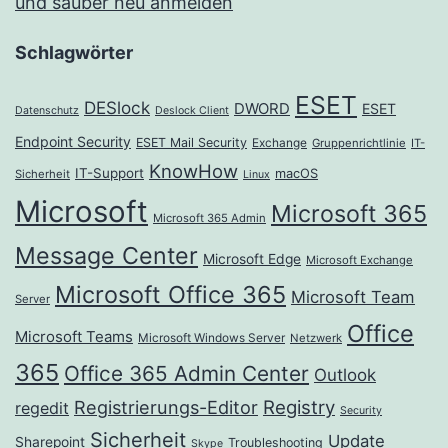
und sauber neu anmelden
Schlagwörter
ESET
DESlock
DWORD
ESET
Datenschutz
Deslock Client
Endpoint Security
ESET Mail Security
Exchange
Gruppenrichtlinie
IT-
KnowHow
IT-Support
macOS
Sicherheit
Linux
Microsoft
Microsoft 365
Microsoft 365 Admin
Message Center
Microsoft Edge
Microsoft Exchange
Microsoft Office 365
Microsoft Team
Server
Office
Microsoft Teams
Microsoft Windows Server
Netzwerk
365
Office 365 Admin Center
Outlook
Registrierungs-Editor
Registry
regedit
Security
Sicherheit
Update
Sharepoint
Troubleshooting
Skype