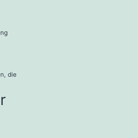
ung
n, die
r