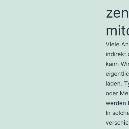
zen
mit
Viele A
indirekt
kann Win
eigentli
laden. T
oder Mel
werden 
In solch
verschie