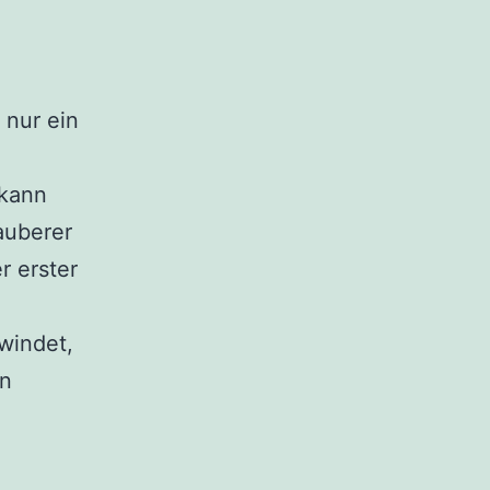
 nur ein
 kann
auberer
r erster
windet,
in