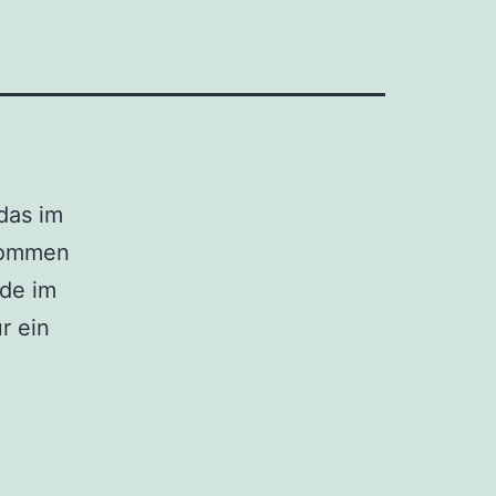
das im
 kommen
ade im
r ein