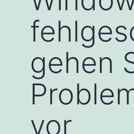
fehlges
gehen S
Proble
vor