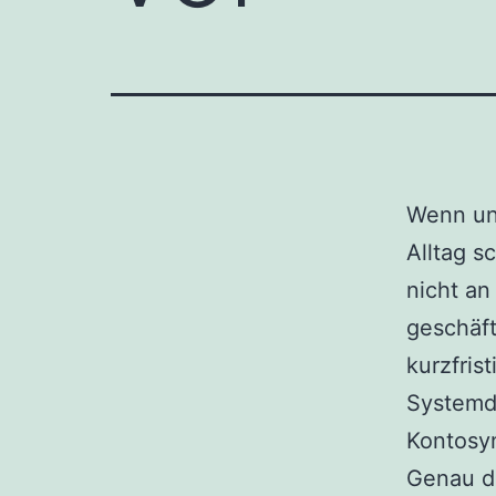
Wenn unt
Alltag s
nicht an
geschäft
kurzfris
Systemda
Kontosyn
Genau de