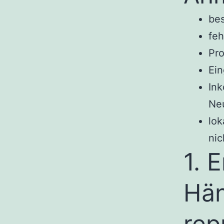
bes
feh
Pro
Ein
Ink
Neu
lok
nic
1. 
Hän
rep