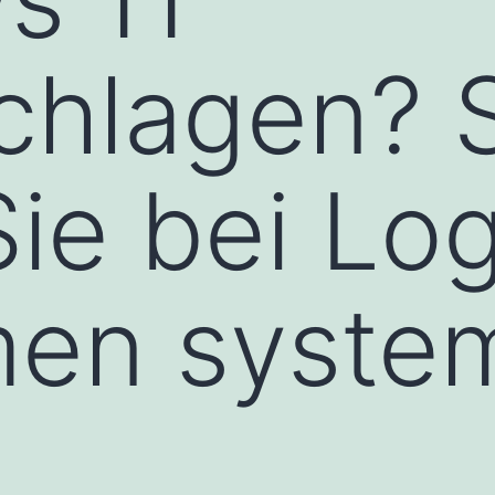
chlagen? 
ie bei Log
men syste