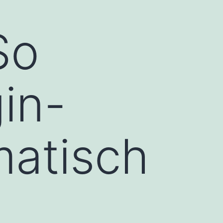
So
in-
matisch