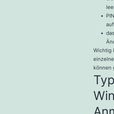
lee
PIN
auf
das
Än
Wichtig 
einzeln
können g
Typ
Win
Anm