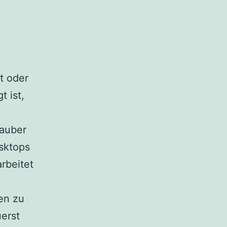
t oder
t ist,
sauber
esktops
rbeitet
ien zu
uerst