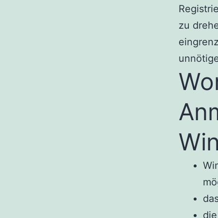
Registr
zu drehe
eingrenz
unnötig
Wo
Anm
Win
Wi
mög
das
die