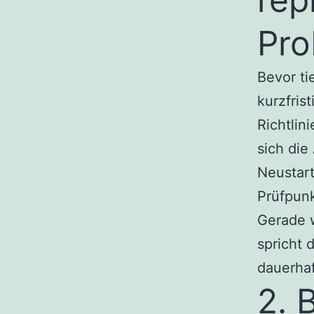
Pro
Bevor ti
kurzfris
Richtli
sich die
Neustart 
Prüfpunk
Gerade 
spricht 
dauerhaf
2. 