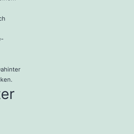
ch
e-
ahinter
cken.
ter