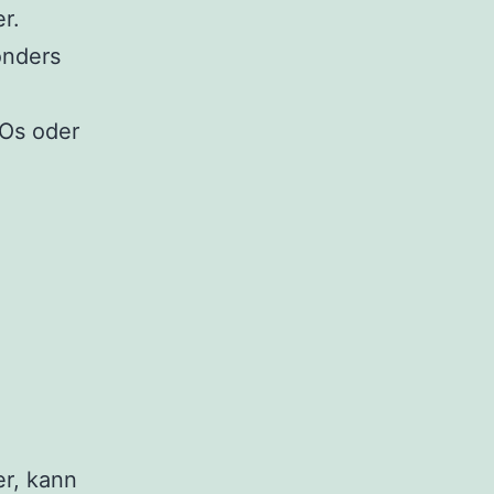
r.
nders
Os oder
r, kann