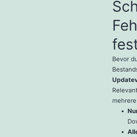
Sch
Feh
fes
Bevor du
Bestand
Updatev
Relevan
mehrere 
Nur
Dow
All