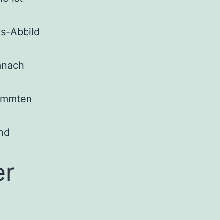
s-Abbild
anach
immten
nd
er