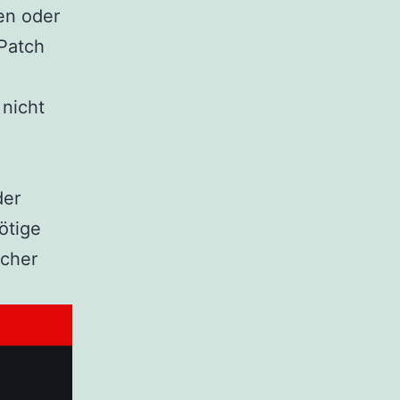
en oder
 Patch
 nicht
der
ötige
lcher