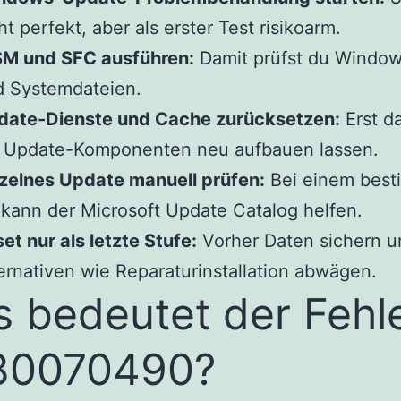
ht perfekt, aber als erster Test risikoarm.
SM und SFC ausführen:
Damit prüfst du Window
d Systemdateien.
date-Dienste und Cache zurücksetzen:
Erst d
e Update-Komponenten neu aufbauen lassen.
zelnes Update manuell prüfen:
Bei einem best
kann der Microsoft Update Catalog helfen.
et nur als letzte Stufe:
Vorher Daten sichern u
ernativen wie Reparaturinstallation abwägen.
 bedeutet der Fehl
80070490?