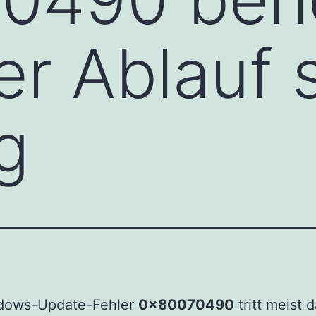
er Ablauf 
g
dows-Update-Fehler
0x80070490
tritt meist 