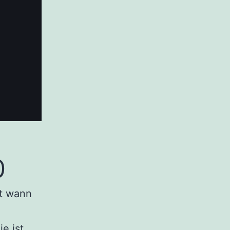
0
it wann
ie ist