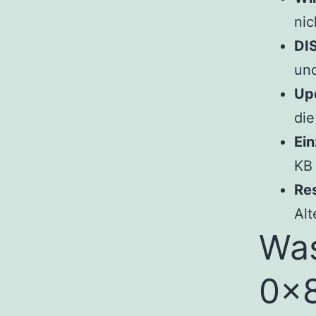
nic
DI
un
Up
di
Ein
KB 
Res
Alt
Was
0x