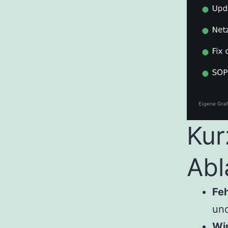
Kur
Abl
Feh
un
Wi