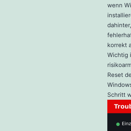
wenn Wi
installi
dahinter
fehlerha
korrekt a
Wichtig 
risikoar
Reset d
Windows
Schritt 