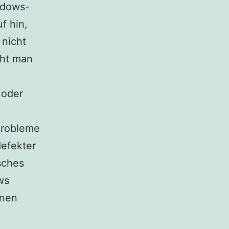
ndows-
f hin,
nicht
eht man
 oder
Probleme
efekter
sches
ws
nnen