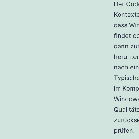
Der Cod
Kontexte
dass Wi
findet o
dann zum
herunter
nach ein
Typisch
im Komp
Windows
Qualität
zurücks
prüfen.