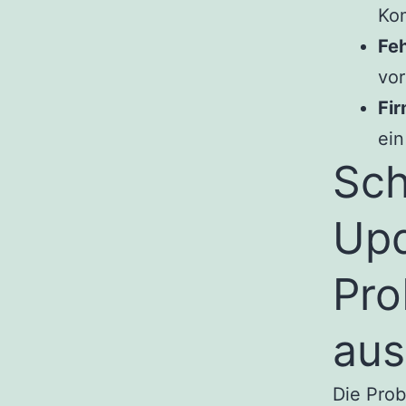
Ko
Feh
vor
Fi
ei
Sch
Upd
Pro
aus
Die Pro