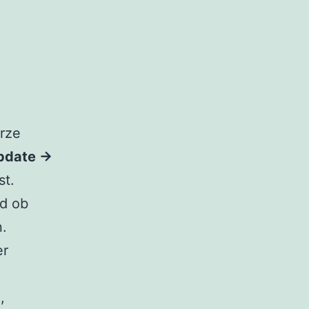
urze
pdate →
st.
d ob
n.
er
,