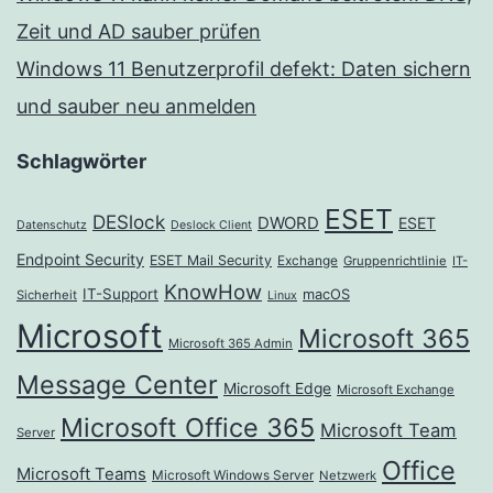
Zeit und AD sauber prüfen
Windows 11 Benutzerprofil defekt: Daten sichern
und sauber neu anmelden
Schlagwörter
ESET
DESlock
DWORD
ESET
Datenschutz
Deslock Client
Endpoint Security
ESET Mail Security
Exchange
Gruppenrichtlinie
IT-
KnowHow
IT-Support
macOS
Sicherheit
Linux
Microsoft
Microsoft 365
Microsoft 365 Admin
Message Center
Microsoft Edge
Microsoft Exchange
Microsoft Office 365
Microsoft Team
Server
Office
Microsoft Teams
Microsoft Windows Server
Netzwerk