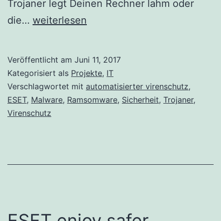
Trojaner legt Deinen Rechner lahm oder
automatisierter
die…
weiterlesen
Virenschutz
Veröffentlicht am
Juni 11, 2017
Kategorisiert als
Projekte
,
IT
Verschlagwortet mit
automatisierter virenschutz
,
ESET
,
Malware
,
Ramsomware
,
Sicherheit
,
Trojaner
,
Virenschutz
ESET enjoy safer