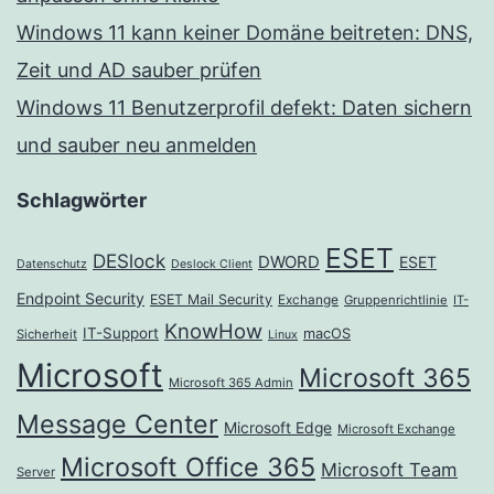
Windows 11 kann keiner Domäne beitreten: DNS,
Zeit und AD sauber prüfen
Windows 11 Benutzerprofil defekt: Daten sichern
und sauber neu anmelden
Schlagwörter
ESET
DESlock
DWORD
ESET
Datenschutz
Deslock Client
Endpoint Security
ESET Mail Security
Exchange
Gruppenrichtlinie
IT-
KnowHow
IT-Support
macOS
Sicherheit
Linux
Microsoft
Microsoft 365
Microsoft 365 Admin
Message Center
Microsoft Edge
Microsoft Exchange
Microsoft Office 365
Microsoft Team
Server