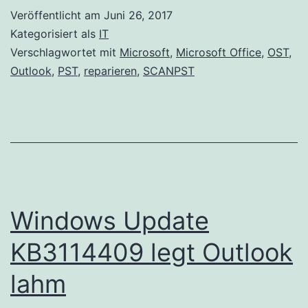
PST
Veröffentlicht am
Juni 26, 2017
und
Kategorisiert als
IT
OST
Verschlagwortet mit
Microsoft
,
Microsoft Office
,
OST
,
Outlook
,
PST
,
reparieren
,
SCANPST
reparieren
Windows Update
KB3114409 legt Outlook
lahm