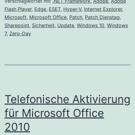
Ze
Verschlagwortet mit
.NET Framework
,
Adobe
,
Adobe
Flash Player
,
Edge
,
ESET
,
Hyper-V
,
Internet Explorer
,
Da
Microsoft
,
Microsoft Office
,
Patch
,
Patch Dienstag
,
Lo
Sharepoint
,
Sicherheit
,
Update
,
Windows 10
,
Windows
da
7
,
Zero-Day
vo
Po
au
wir
Telefonische Aktivierung
für Microsoft Office
2010