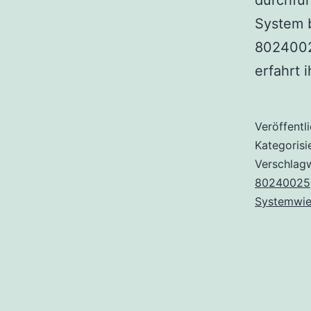
durchfüh
System b
80240025
erfahrt 
Veröffentl
Kategorisi
Verschlag
80240025
Systemwie