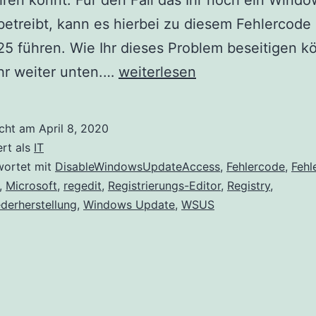
ren könnt. Für den Fall das Ihr noch ein Windo
etreibt, kann es hierbei zu diesem Fehlercode
 führen. Wie Ihr dieses Problem beseitigen k
Windows
ihr weiter unten.…
weiterlesen
Update
Fehlercode
icht am
April 8, 2020
80240025
ert als
IT
wortet mit
DisableWindowsUpdateAccess
,
Fehlercode
,
Fehl
,
Microsoft
,
regedit
,
Registrierungs-Editor
,
Registry
,
derherstellung
,
Windows Update
,
WSUS