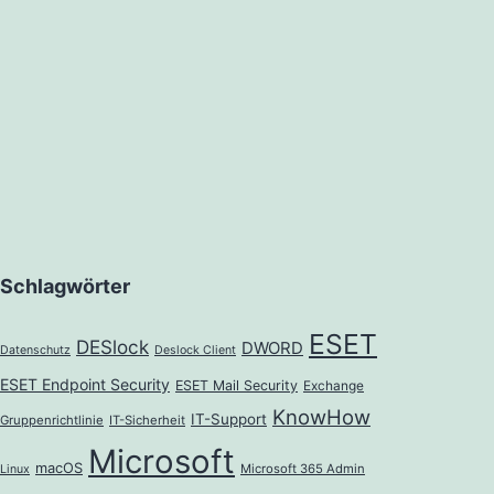
Schlagwörter
ESET
DESlock
DWORD
Datenschutz
Deslock Client
ESET Endpoint Security
ESET Mail Security
Exchange
KnowHow
IT-Support
Gruppenrichtlinie
IT-Sicherheit
Microsoft
macOS
Microsoft 365 Admin
Linux