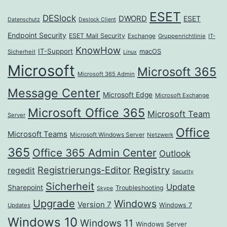
ESET
DESlock
DWORD
ESET
Datenschutz
Deslock Client
Endpoint Security
ESET Mail Security
Exchange
Gruppenrichtlinie
IT-
KnowHow
IT-Support
macOS
Sicherheit
Linux
Microsoft
Microsoft 365
Microsoft 365 Admin
Message Center
Microsoft Edge
Microsoft Exchange
Microsoft Office 365
Microsoft Team
Server
Office
Microsoft Teams
Microsoft Windows Server
Netzwerk
365
Office 365 Admin Center
Outlook
Registrierungs-Editor
Registry
regedit
Security
Sicherheit
Update
Sharepoint
Troubleshooting
Skype
Upgrade
Windows
Version 7
Windows 7
Updates
Windows 10
Windows 11
Windows Server