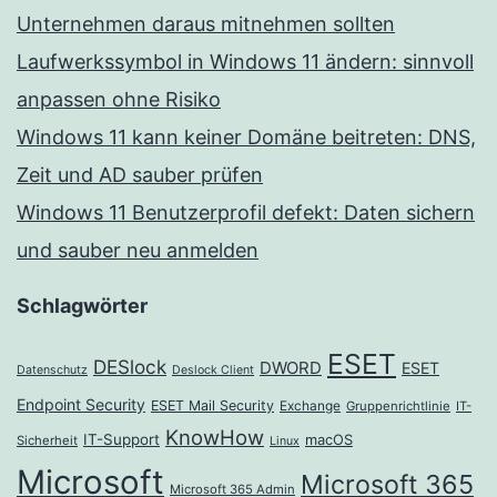
Unternehmen daraus mitnehmen sollten
Laufwerkssymbol in Windows 11 ändern: sinnvoll
anpassen ohne Risiko
Windows 11 kann keiner Domäne beitreten: DNS,
Zeit und AD sauber prüfen
Windows 11 Benutzerprofil defekt: Daten sichern
und sauber neu anmelden
Schlagwörter
ESET
DESlock
DWORD
ESET
Datenschutz
Deslock Client
Endpoint Security
ESET Mail Security
Exchange
Gruppenrichtlinie
IT-
KnowHow
IT-Support
macOS
Sicherheit
Linux
Microsoft
Microsoft 365
Microsoft 365 Admin