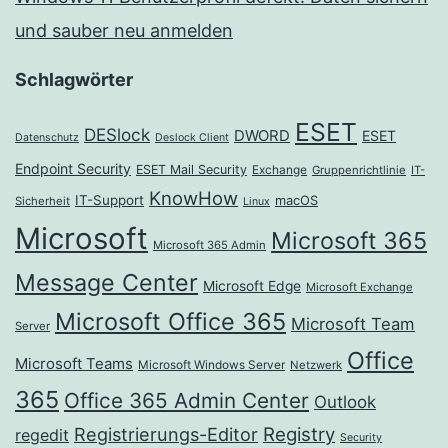
und sauber neu anmelden
Schlagwörter
ESET
DESlock
DWORD
ESET
Datenschutz
Deslock Client
Endpoint Security
ESET Mail Security
Exchange
Gruppenrichtlinie
IT-
KnowHow
IT-Support
macOS
Sicherheit
Linux
Microsoft
Microsoft 365
Microsoft 365 Admin
Message Center
Microsoft Edge
Microsoft Exchange
Microsoft Office 365
Microsoft Team
Server
Office
Microsoft Teams
Microsoft Windows Server
Netzwerk
365
Office 365 Admin Center
Outlook
Registrierungs-Editor
Registry
regedit
Security