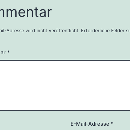
mmentar
il-Adresse wird nicht veröffentlicht.
Erforderliche Felder s
ve:
tar
*
E-Mail-Adresse
*