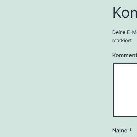
Ko
Deine E-Ma
Alternati
markiert
Kommen
Name
*