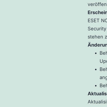
veröffen
Erschei
ESET NO
Security
stehen 
Änderun
Be
Upd
Be
an
Beh
Aktualis
Aktualis