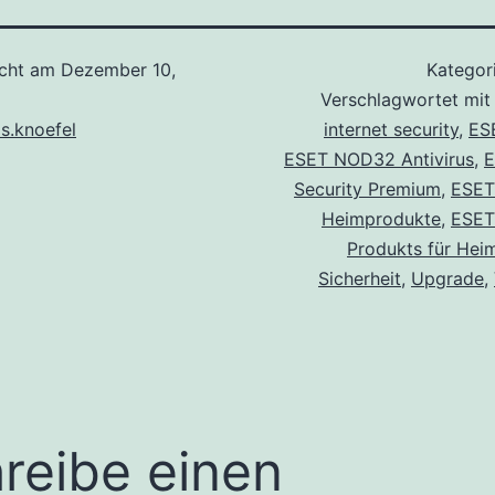
icht am
Dezember 10,
Kategori
Verschlagwortet mi
s.knoefel
internet security
,
ES
ESET NOD32 Antivirus
,
E
Security Premium
,
ESET
Heimprodukte
,
ESET
Produkts für He
Sicherheit
,
Upgrade
,
reibe einen