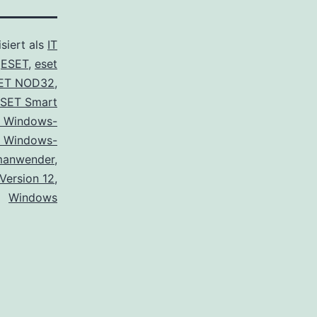
siert als
IT
t
ESET
,
eset
ET NOD32
,
SET Smart
 Windows-
 Windows-
imanwender
,
Version 12
,
Windows