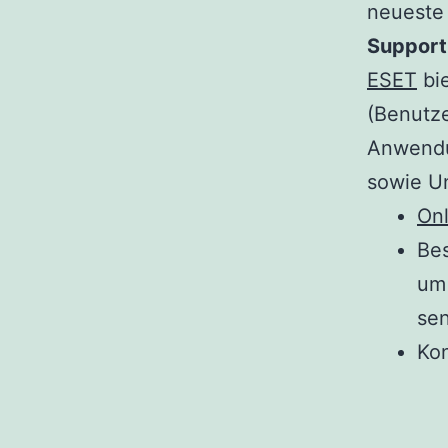
neueste
Support
ESET
bie
(Benutze
Anwendu
sowie Un
Onl
Be
um 
se
Kon