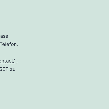
base
Telefon.
ontact/
,
ESET zu