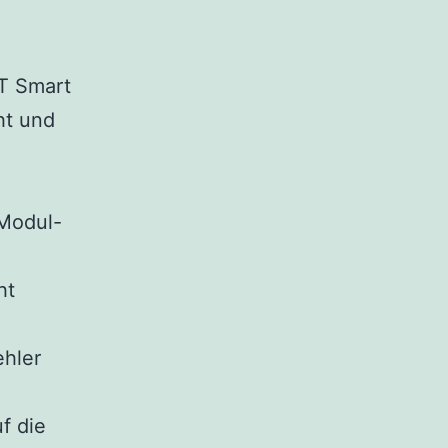
T Smart
ht und
Modul-
ht
ehler
f die