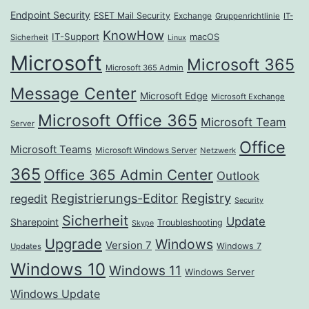
Endpoint Security
ESET Mail Security
Exchange
Gruppenrichtlinie
IT-
KnowHow
IT-Support
macOS
Sicherheit
Linux
Microsoft
Microsoft 365
Microsoft 365 Admin
Message Center
Microsoft Edge
Microsoft Exchange
Microsoft Office 365
Microsoft Team
Server
Office
Microsoft Teams
Microsoft Windows Server
Netzwerk
365
Office 365 Admin Center
Outlook
Registrierungs-Editor
Registry
regedit
Security
Sicherheit
Update
Sharepoint
Troubleshooting
Skype
Upgrade
Windows
Version 7
Windows 7
Updates
Windows 10
Windows 11
Windows Server
Windows Update