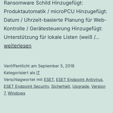
Ransomware Schild Hinzugefügt:
Produktautomatik / microPCU Hinzugefügt:
Datum / Uhrzeit-basierte Planung für Web-
Kontrolle / Gerätesteuerung Hinzugefügt:
ESET
Unterstützung für lokale Listen (weiß /…
Endpo
weiterlesen
Secur
und
Veröffentlicht am
September 5, 2018
ESET
Kategorisiert als
IT
Endpo
Verschlagwortet mit
ESET
,
ESET Endpoint Antivirus
,
ESET Endpoint Security
,
Sicherheit
,
Upgrade
,
Version
Antiv
7
,
Windows
Versi
7