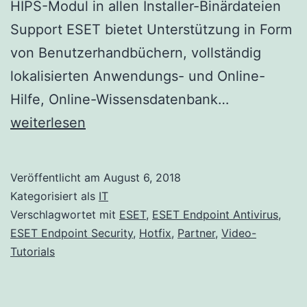
HIPS-Modul in allen Installer-Binärdateien
Support ESET bietet Unterstützung in Form
von Benutzerhandbüchern, vollständig
lokalisierten Anwendungs- und Online-
Endpoint
Hilfe, Online-Wissensdatenbank…
Antivirus
weiterlesen
und
ESET
Veröffentlicht am
August 6, 2018
Endpoint
Kategorisiert als
IT
Security
Verschlagwortet mit
ESET
,
ESET Endpoint Antivirus
,
ESET Endpoint Security
,
Hotfix
,
Partner
,
Video-
Hotfix
Tutorials
Version
6.5.2123.8