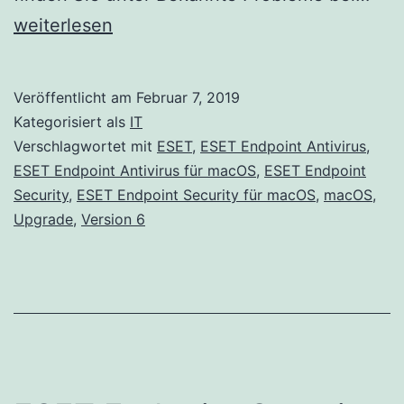
End
weiterlesen
Secu
und
Veröffentlicht am
Februar 7, 2019
ESE
Kategorisiert als
IT
End
Verschlagwortet mit
ESET
,
ESET Endpoint Antivirus
,
ESET Endpoint Antivirus für macOS
,
ESET Endpoint
Anti
Security
,
ESET Endpoint Security für macOS
,
macOS
,
für
Upgrade
,
Version 6
ma
Ver
6.7.
wur
verö