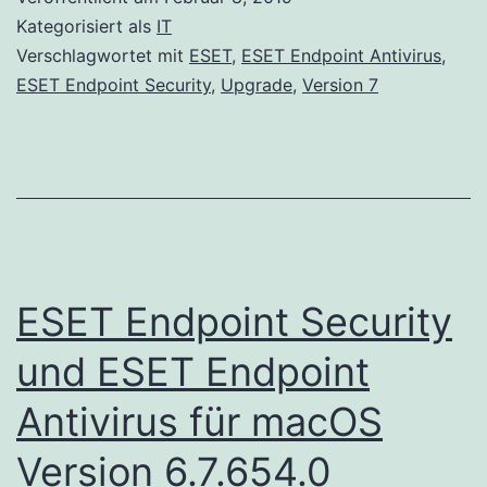
und
Kategorisiert als
IT
ESET
Verschlagwortet mit
ESET
,
ESET Endpoint Antivirus
,
ESET Endpoint Security
,
Upgrade
,
Version 7
Endpoint
Antivirus
Version
7.0.2100.4
wurden
veröffentlicht
ESET Endpoint Security
und ESET Endpoint
Antivirus für macOS
Version 6.7.654.0