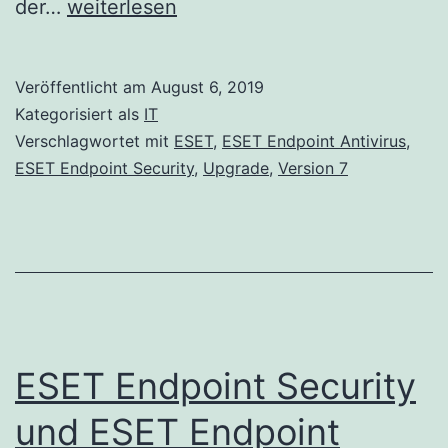
ESET
der…
weiterlesen
Endpoint
Security
Veröffentlicht am
August 6, 2019
und
Kategorisiert als
IT
ESET
Verschlagwortet mit
ESET
,
ESET Endpoint Antivirus
,
ESET Endpoint Security
,
Upgrade
,
Version 7
Endpoint
Antivirus
Version
7.1.2053
wurden
veröffentlicht
ESET Endpoint Security
und ESET Endpoint