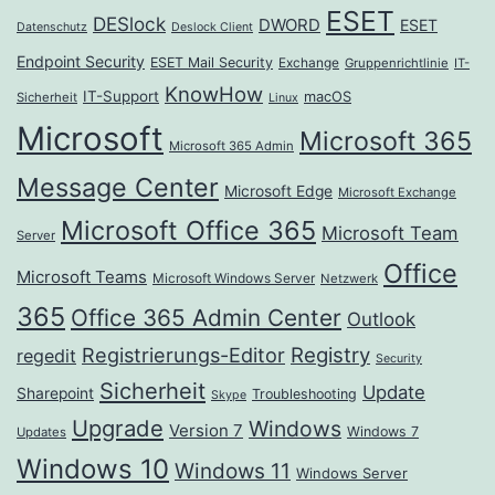
ESET
DESlock
DWORD
ESET
Datenschutz
Deslock Client
Endpoint Security
ESET Mail Security
Exchange
Gruppenrichtlinie
IT-
KnowHow
IT-Support
macOS
Sicherheit
Linux
Microsoft
Microsoft 365
Microsoft 365 Admin
Message Center
Microsoft Edge
Microsoft Exchange
Microsoft Office 365
Microsoft Team
Server
Office
Microsoft Teams
Microsoft Windows Server
Netzwerk
365
Office 365 Admin Center
Outlook
Registrierungs-Editor
Registry
regedit
Security
Sicherheit
Update
Sharepoint
Troubleshooting
Skype
Upgrade
Windows
Version 7
Windows 7
Updates
Windows 10
Windows 11
Windows Server