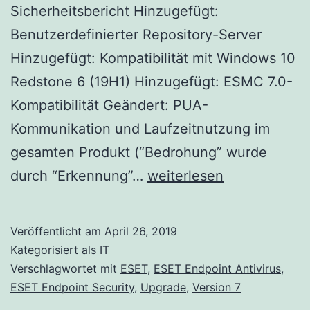
Sicherheitsbericht Hinzugefügt:
Benutzerdefinierter Repository-Server
Hinzugefügt: Kompatibilität mit Windows 10
Redstone 6 (19H1) Hinzugefügt: ESMC 7.0-
Kompatibilität Geändert: PUA-
Kommunikation und Laufzeitnutzung im
gesamten Produkt (“Bedrohung” wurde
ESET
durch “Erkennung”…
weiterlesen
Endpoint
Security
Veröffentlicht am
April 26, 2019
und
Kategorisiert als
IT
ESET
Verschlagwortet mit
ESET
,
ESET Endpoint Antivirus
,
ESET Endpoint Security
,
Upgrade
,
Version 7
Endpoint