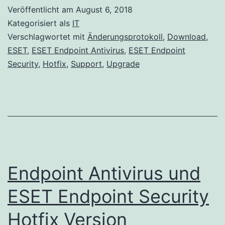
und
Veröffentlicht am
August 6, 2018
ESET
Kategorisiert als
IT
Endpoint
Verschlagwortet mit
Änderungsprotokoll
,
Download
,
ESET
,
ESET Endpoint Antivirus
,
ESET Endpoint
Security
Security
,
Hotfix
,
Support
,
Upgrade
Hotfix
Version
6.6.2086.1
wurde
veröffentlicht
Endpoint Antivirus und
ESET Endpoint Security
Hotfix Version