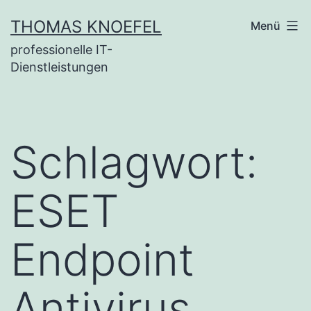
Zum
THOMAS KNOEFEL
Menü
Inhalt
professionelle IT-
springen
Dienstleistungen
Schlagwort:
ESET
Endpoint
Antivirus