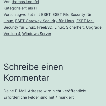
Von
thomas.knoefel
Kategorisiert als
IT
Verschlagwortet mit
ESET
,
ESET File Security für
Linux
,
ESET Gateway Security für Linux
,
ESET Mail
Security für Linux
,
FreeBSD
,
Linux
,
Sicherheit
,
Upgrade
,
Version 4
,
Windows Server
Schreibe einen
Kommentar
Deine E-Mail-Adresse wird nicht veröffentlicht.
Alternative:
Erforderliche Felder sind mit
*
markiert