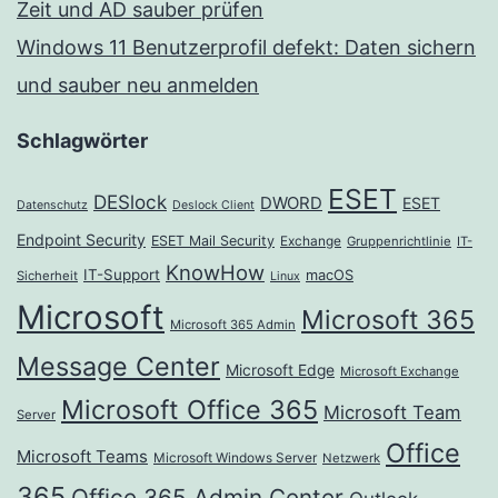
Zeit und AD sauber prüfen
Windows 11 Benutzerprofil defekt: Daten sichern
und sauber neu anmelden
Schlagwörter
ESET
DESlock
DWORD
ESET
Datenschutz
Deslock Client
Endpoint Security
ESET Mail Security
Exchange
Gruppenrichtlinie
IT-
KnowHow
IT-Support
macOS
Sicherheit
Linux
Microsoft
Microsoft 365
Microsoft 365 Admin
Message Center
Microsoft Edge
Microsoft Exchange
Microsoft Office 365
Microsoft Team
Server
Office
Microsoft Teams
Microsoft Windows Server
Netzwerk
365
Office 365 Admin Center