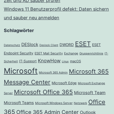
Zeit und AD sauber prüfen
Windows 11 Benutzerprofil defekt: Daten sichern
und sauber neu anmelden
Schlagwörter
ESET
DESlock
DWORD
ESET
Datenschutz
Deslock Client
Endpoint Security
ESET Mail Security
Exchange
Gruppenrichtlinie
IT-
KnowHow
IT-Support
macOS
Sicherheit
Linux
Microsoft
Microsoft 365
Microsoft 365 Admin
Message Center
Microsoft Edge
Microsoft Exchange
Microsoft Office 365
Microsoft Team
Server
Office
Microsoft Teams
Microsoft Windows Server
Netzwerk
365
Office 365 Admin Center
Outlook