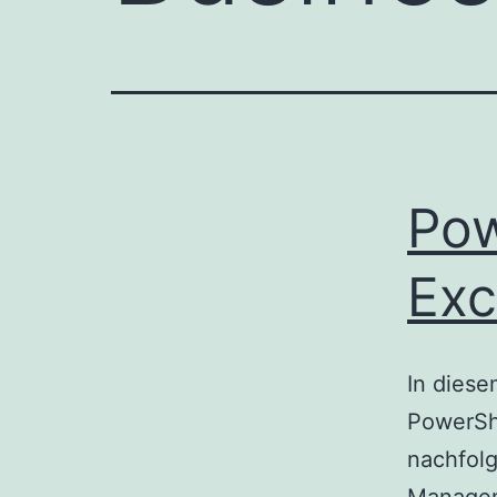
Pow
Exc
In diese
PowerSh
nachfolg