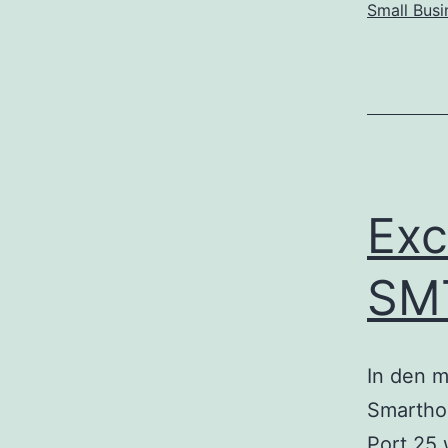
Small Busi
Exc
SMT
In den m
Smartho
Port 25