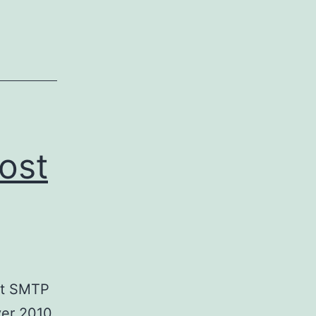
ost
st SMTP
ver 2010