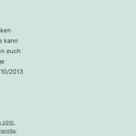
nken
e kann
en euch
ge
010/2013
e 2010
,
hgröße
,