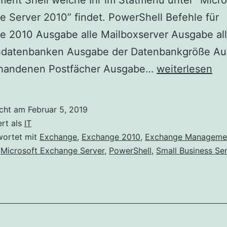
nt Shell welche Ihr im Statmenü unter “Micro
 Server 2010” findet. PowerShell Befehle für
e 2010 Ausgabe alle Mailboxserver Ausgabe al
hdatenbanken Ausgabe der Datenbankgröße A
PowerShell
orhandenen Postfächer Ausgabe…
weiterlesen
Befehle
für
icht am
Februar 5, 2019
Exchange
ert als
IT
2010
wortet mit
Exchange
,
Exchange 2010
,
Exchange Managemen
,
Microsoft Exchange Server
,
PowerShell
,
Small Business Se