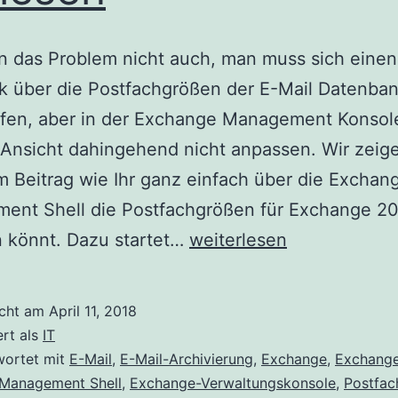
n das Problem nicht auch, man muss sich einen
k über die Postfachgrößen der E-Mail Datenba
ffen, aber in der Exchange Management Konsol
Ansicht dahingehend nicht anpassen. Wir zeig
m Beitrag wie Ihr ganz einfach über die Exchan
ent Shell die Postfachgrößen für Exchange 2
Postfachgrößen
n könnt. Dazu startet…
weiterlesen
für
Exchange
icht am
April 11, 2018
2010/2013
ert als
IT
auslesen
wortet mit
E-Mail
,
E-Mail-Archivierung
,
Exchange
,
Exchang
Management Shell
,
Exchange-Verwaltungskonsole
,
Postfac