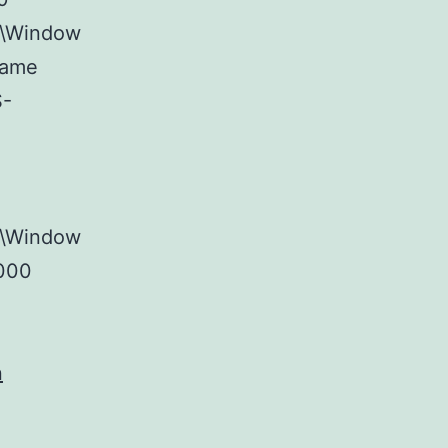
t\Window
Name
S-
t\Window
000
n