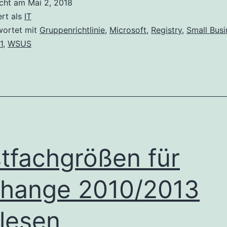
icht am
Mai 2, 2018
WSUS
ert als
IT
manuell
wortet mit
Gruppenrichtlinie
,
Microsoft
,
Registry
,
Small Busi
1
,
WSUS
in
Registry
konfigurier
tfachgrößen für
hange 2010/2013
lesen