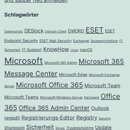
und sauber neu anmelden
Schlagwörter
ESET
DESlock
DWORD
ESET
Datenschutz
Deslock Client
Endpoint Security
ESET Mail Security
Exchange
Gruppenrichtlinie
IT-
KnowHow
IT-Support
macOS
Sicherheit
Linux
Microsoft
Microsoft 365
Microsoft 365 Admin
Message Center
Microsoft Edge
Microsoft Exchange
Microsoft Office 365
Microsoft Team
Server
Office
Microsoft Teams
Microsoft Windows Server
Netzwerk
365
Office 365 Admin Center
Outlook
Registrierungs-Editor
Registry
regedit
Security
Sicherheit
Update
Sharepoint
Troubleshooting
Skype