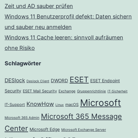
Zeit und AD sauber prüfen
Windows 11 Benutzerprofil defekt: Daten sichern
und sauber neu anmelden
Windows 11 Cache leeren: sinnvoll aufräumen
ohne Risiko
Schlagwörter
ESET
DESlock
DWORD
ESET Endpoint
Deslock Client
Security
ESET Mail Security
Exchange
Gruppenrichtlinie
IT-Sicherheit
Microsoft
KnowHow
IT-Support
macOS
Linux
Microsoft 365 Message
Microsoft 365 Admin
Center
Microsoft Edge
Microsoft Exchange Server