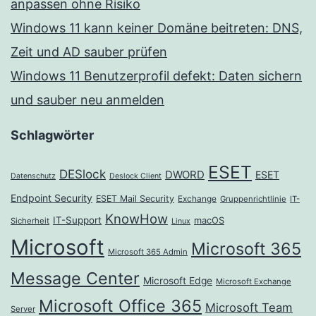
anpassen ohne Risiko
Windows 11 kann keiner Domäne beitreten: DNS,
Zeit und AD sauber prüfen
Windows 11 Benutzerprofil defekt: Daten sichern
und sauber neu anmelden
Schlagwörter
ESET
DESlock
DWORD
ESET
Datenschutz
Deslock Client
Endpoint Security
ESET Mail Security
Exchange
Gruppenrichtlinie
IT-
KnowHow
IT-Support
macOS
Sicherheit
Linux
Microsoft
Microsoft 365
Microsoft 365 Admin
Message Center
Microsoft Edge
Microsoft Exchange
Microsoft Office 365
Microsoft Team
Server