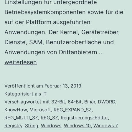
Einstellungen für untergeordnete
Betriebssystemkomponenten sowie für die
auf der Plattform ausgeführten
Anwendungen. Der Kernel, Gerätetreiber,
Dienste, SAM, Benutzeroberfläche und
Registrier
Anwendungen von Drittanbietern…
Editor:
weiterlesen
Erste
Schritte
Veröffentlicht am
Februar 13, 2019
Kategorisiert als
IT
Verschlagwortet mit
32-Bit
,
64-Bit
,
Binär
,
DWORD
,
KnowHow
,
Microsoft
,
REG_EXPAND_SZ
,
REG_MULTI_SZ
,
REG_SZ
,
Registrierungs-Editor
,
Registry
,
String
,
Windows
,
Windows 10
,
Windows 7