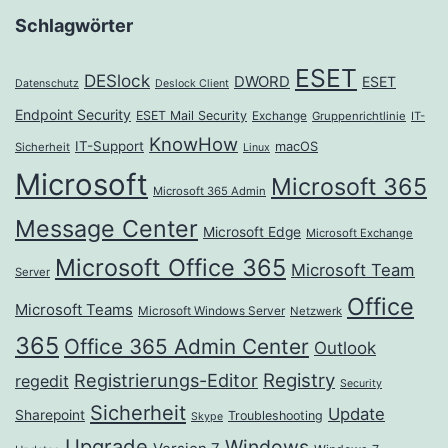
Schlagwörter
ESET
DESlock
DWORD
ESET
Datenschutz
Deslock Client
Endpoint Security
ESET Mail Security
Exchange
Gruppenrichtlinie
IT-
KnowHow
IT-Support
macOS
Sicherheit
Linux
Microsoft
Microsoft 365
Microsoft 365 Admin
Message Center
Microsoft Edge
Microsoft Exchange
Microsoft Office 365
Microsoft Team
Server
Office
Microsoft Teams
Microsoft Windows Server
Netzwerk
365
Office 365 Admin Center
Outlook
Registrierungs-Editor
Registry
regedit
Security
Sicherheit
Update
Sharepoint
Troubleshooting
Skype
Upgrade
Windows