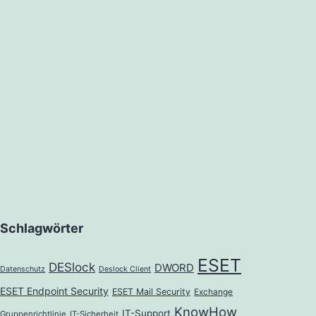
Schlagwörter
ESET
DESlock
DWORD
Datenschutz
Deslock Client
ESET Endpoint Security
ESET Mail Security
Exchange
KnowHow
IT-Support
Gruppenrichtlinie
IT-Sicherheit