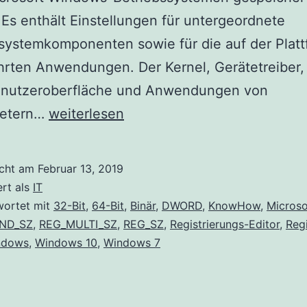
Es enthält Einstellungen für untergeordnete
systemkomponenten sowie für die auf der Plat
rten Anwendungen. Der Kernel, Gerätetreiber,
nutzeroberfläche und Anwendungen von
Registrierungs-
bietern…
weiterlesen
Editor:
Erste
icht am
Februar 13, 2019
Schritte
ert als
IT
wortet mit
32-Bit
,
64-Bit
,
Binär
,
DWORD
,
KnowHow
,
Microso
ND_SZ
,
REG_MULTI_SZ
,
REG_SZ
,
Registrierungs-Editor
,
Regi
ndows
,
Windows 10
,
Windows 7