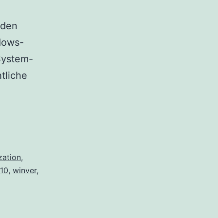
rden
dows-
System-
tliche
zation
,
10
,
winver
,