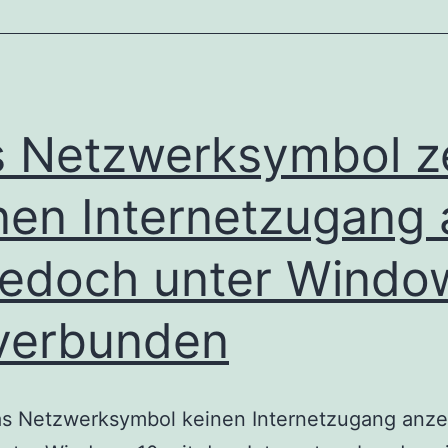
Windows
10
ändern
 Netzwerksymbol z
nen Internetzugang 
 jedoch unter Windo
verbunden
s Netzwerksymbol keinen Internetzugang anzei