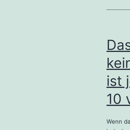
Das
kei
ist
10 
Wenn da