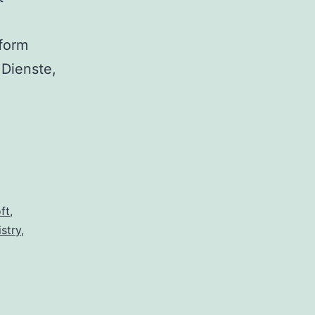
tform
 Dienste,
ft
,
stry
,