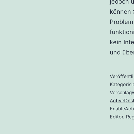
jedoch u
können S
Problem 
funktion
kein Int
und über
Veröffentl
Kategorisi
Verschlag
ActiveDns
EnableAct
Editor
,
Reg