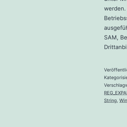
werden. 
Betriebs
ausgefüh
SAM, Be
Drittan
Veröffentl
Kategorisi
Verschlag
REG_EXPA
String
,
Wi