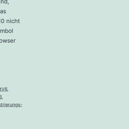
ind,
das
10 nicht
ymbol
rowser
tV6
,
6
,
strierungs-