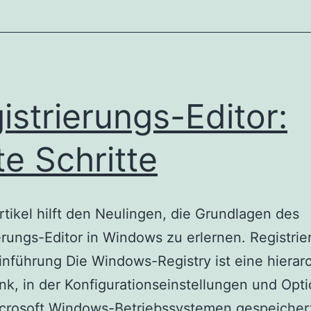
Windows
10
verbunden
istrierungs-Editor:
te Schritte
rtikel hilft den Neulingen, die Grundlagen des
erungs-Editor in Windows zu erlernen. Registrie
Einführung Die Windows-Registry ist eine hierar
k, in der Konfigurationseinstellungen und Opt
icrosoft Windows-Betriebssystemen gespeicher