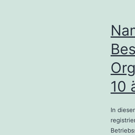
Nam
Bes
Org
10 
In diese
registri
Betrieb