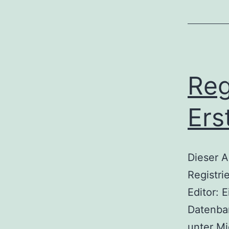
Reg
Ers
Dieser A
Registri
Editor: 
Datenban
unter M