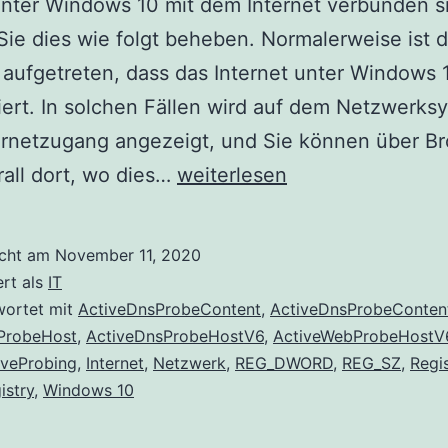
nter Windows 10 mit dem Internet verbunden s
ie dies wie folgt beheben. Normalerweise ist 
aufgetreten, dass das Internet unter Windows 
iert. In solchen Fällen wird auf dem Netzwerks
ernetzugang angezeigt, und Sie können über B
Das
all dort, wo dies…
weiterlesen
Netzwerksymbol
zeigt
icht am
November 11, 2020
keinen
ert als
IT
Internetzugang
wortet mit
ActiveDnsProbeContent
,
ActiveDnsProbeConten
ProbeHost
,
ActiveDnsProbeHostV6
,
ActiveWebProbeHostV
an,
iveProbing
,
Internet
,
Netzwerk
,
REG_DWORD
,
REG_SZ
,
Regi
ist
istry
,
Windows 10
jedoch
unter