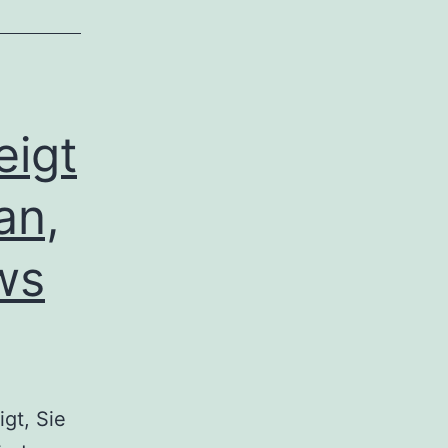
eigt
an,
ws
gt, Sie