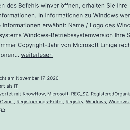
n des Befehls winver öffnen, erhalten Sie Ihre
nformationen. In Informationen zu Windows we
e Informationen erwähnt: Name / Logo des Win
ssystems Windows-Betriebssystemversion Ihre 
mmer Copyright-Jahr von Microsoft Einige rech
Namen
tionen…
weiterlesen
des
registrierten
icht am
November 17, 2020
Besitzer
ert als
IT
und
wortet mit
KnowHow
,
Microsoft
,
REG_SZ
,
RegisteredOrgani
dOwner
,
Registrierungs-Editor
,
Registry
,
Windows
,
Windows 
der
lge
Organisation
im