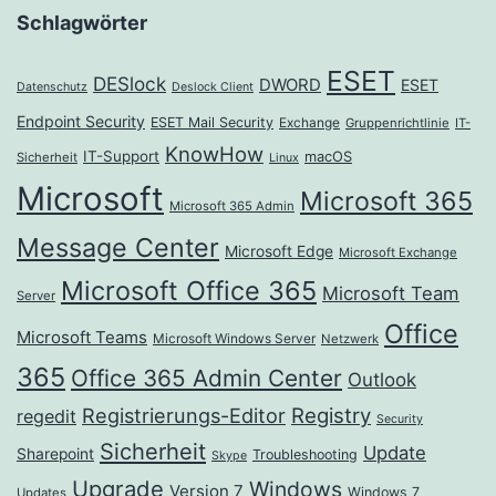
Schlagwörter
ESET
DESlock
DWORD
ESET
Datenschutz
Deslock Client
Endpoint Security
ESET Mail Security
Exchange
Gruppenrichtlinie
IT-
KnowHow
IT-Support
macOS
Sicherheit
Linux
Microsoft
Microsoft 365
Microsoft 365 Admin
Message Center
Microsoft Edge
Microsoft Exchange
Microsoft Office 365
Microsoft Team
Server
Office
Microsoft Teams
Microsoft Windows Server
Netzwerk
365
Office 365 Admin Center
Outlook
Registrierungs-Editor
Registry
regedit
Security
Sicherheit
Update
Sharepoint
Troubleshooting
Skype
Upgrade
Windows
Version 7
Windows 7
Updates