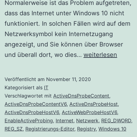
Normalerweise ist das Problem aufgetreten,
dass das Internet unter Windows 10 nicht
funktioniert. In solchen Fällen wird auf dem
Netzwerksymbol kein Internetzugang
angezeigt, und Sie können über Browser
Das
und überall dort, wo dies…
weiterlesen
Netzwerksymbol
zeigt
Veröffentlicht am
November 11, 2020
keinen
Kategorisiert als
IT
Internetzugang
Verschlagwortet mit
ActiveDnsProbeContent
,
ActiveDnsProbeContentV6
,
ActiveDnsProbeHost
,
an,
ActiveDnsProbeHostV6
,
ActiveWebProbeHostV6
,
ist
EnableActiveProbing
,
Internet
,
Netzwerk
,
REG_DWORD
,
jedoch
REG_SZ
,
Registrierungs-Editor
,
Registry
,
Windows 10