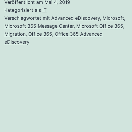
Veröffentlicht am
Mai 4, 2019
Verfügbarkeit
Kategorisiert als
IT
der
Verschlagwortet mit
Advanced eDiscovery
,
Microsoft
,
Microsoft 365 Message Center
,
Microsoft Office 365
,
aktualisierten
Migration
,
Office 365
,
Office 365 Advanced
Office
eDiscovery
365
Advanced
eDiscovery-
Funktionalität