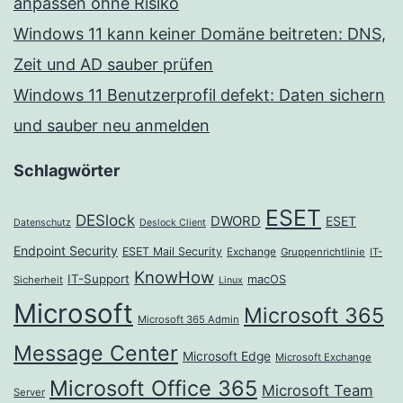
anpassen ohne Risiko
Windows 11 kann keiner Domäne beitreten: DNS,
Zeit und AD sauber prüfen
Windows 11 Benutzerprofil defekt: Daten sichern
und sauber neu anmelden
Schlagwörter
ESET
DESlock
DWORD
ESET
Datenschutz
Deslock Client
Endpoint Security
ESET Mail Security
Exchange
Gruppenrichtlinie
IT-
KnowHow
IT-Support
macOS
Sicherheit
Linux
Microsoft
Microsoft 365
Microsoft 365 Admin
Message Center
Microsoft Edge
Microsoft Exchange
Microsoft Office 365
Microsoft Team
Server