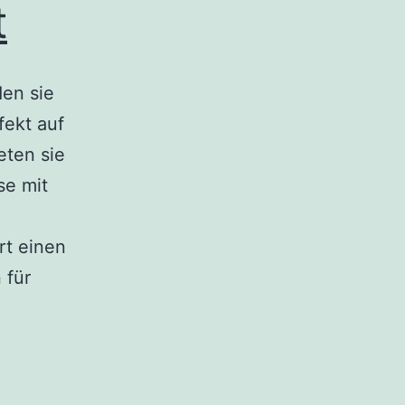
t
den sie
fekt auf
eten sie
se mit
rt einen
 für