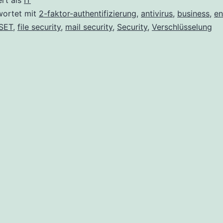
ert als
IT
veröffentlicht
wortet mit
2-faktor-authentifizierung
,
antivirus
,
business
,
en
SET
,
file security
,
mail security
,
Security
,
Verschlüsselung