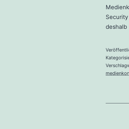
Medienko
Security
deshalb
Veröffentl
Kategorisi
Verschlag
medienkon