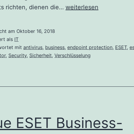
Schutz
s richten, dienen die…
weiterlesen
für
Unternehmen
icht am
Oktober 16, 2018
aller
ert als
IT
Größen
wortet mit
antivirus
,
business
,
endpoint protection
,
ESET
,
e
tor
,
Security
,
Sicherheit
,
Verschlüsselung
mit
den
neuen
ESET-
Lösungen
e ESET Business-