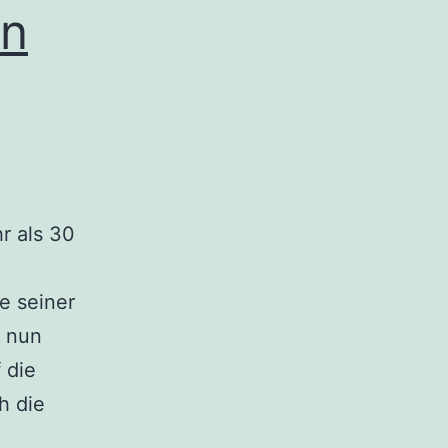
en
r als 30
e seiner
n nun
 die
h die