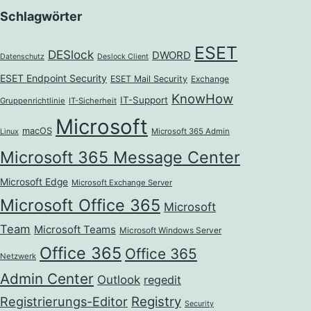
Schlagwörter
ESET
DESlock
DWORD
Datenschutz
Deslock Client
ESET Endpoint Security
ESET Mail Security
Exchange
KnowHow
IT-Support
Gruppenrichtlinie
IT-Sicherheit
Microsoft
macOS
Microsoft 365 Admin
Linux
Microsoft 365 Message Center
Microsoft Edge
Microsoft Exchange Server
Microsoft Office 365
Microsoft
Team
Microsoft Teams
Microsoft Windows Server
Office 365
Office 365
Netzwerk
Admin Center
Outlook
regedit
Registrierungs-Editor
Registry
Security