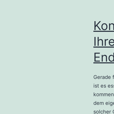
Kon
Ihr
End
Gerade f
ist es e
kommen d
dem eig
solcher 