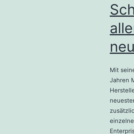
Sch
all
ne
Mit sein
Jahren 
Herstell
neuesten
zusätzli
einzelne
Enterpr