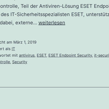
ntrolle, Teil der Antiviren-Lösung ESET Endpo
 des IT-Sicherheitsspezialisten ESET, unterstütz
Kontrolle
 dabei, externe…
weiterlesen
aller
Medien
icht am
März 1, 2019
in
ert als
IT
Ihrem
wortet mit
antivirus
,
ESET
,
ESET Endpoint Security
,
it-secur
trolle
,
Security
Netzwerk
mit
ESET
Endpoint
Security