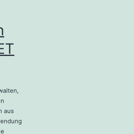
n
ET
walten,
en
h aus
rwendung
ie