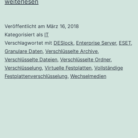
von
weiterlesen
einer
Worksta
Veröffentlicht am
März 16, 2018
entfern
Kategorisiert als
IT
Verschlagwortet mit
DESlock
,
Enterprise Server
,
ESET
,
Granulare Daten
,
Verschlüsselte Archive
,
Verschlüsselte Dateien
,
Verschlüsselte Ordner
,
Verschlüsselung
,
Virtuelle Festplatten
,
Vollständige
Festplattenverschlüsselung
,
Wechselmedien