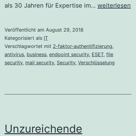
Neue
als 30 Jahren für Expertise im…
weiterlesen
ESET
Business-
Veröffentlicht am
August 29, 2018
Lösungen
Kategorisiert als
IT
veröffentlicht
Verschlagwortet mit
2-faktor-authentifizierung
,
antivirus
,
business
,
endpoint security
,
ESET
,
file
security
,
mail security
,
Security
,
Verschlüsselung
Unzureichende