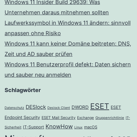
Windows 11 Insider Build 29639: Was
Unternehmen daraus mitnehmen sollten
Laufwerkssymbol in Windows 11 ändern: sinnvoll
anpassen ohne Risiko
Windows 11 kann keiner Domäne beitreten: DNS,
Zeit und AD sauber prüfen
Windows 11 Benutzerprofil defekt: Daten sichern
und sauber neu anmelden
Schlagwörter
ESET
DESlock
DWORD
ESET
Datenschutz
Deslock Client
Endpoint Security
ESET Mail Security
Exchange
Gruppenrichtlinie
IT-
KnowHow
IT-Support
macOS
Sicherheit
Linux