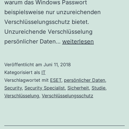
warum das Windows Passwort
beispielsweise nur unzureichenden
Verschlüsselungsschutz bietet.
Unzureichende Verschlüsselung
Unzureichende
persönlicher Daten…
weiterlesen
Verschlüsselung
persönlicher
Veröffentlicht am
Juni 11, 2018
Daten
Kategorisiert als
IT
in
Verschlagwortet mit
ESET
,
persönlicher Daten
,
Security
,
Security Specialist
,
Sicherheit
,
Studie
,
Deutschland
Verschlüsselung
,
Verschlüsselungsschutz