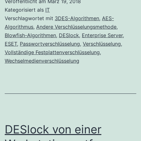
Veröffentlicht am
März 19, 2018
zur
Kategorisiert als
IT
Verschlüsse
Verschlagwortet mit
3DES-Algorithmen
,
AES-
Algorithmus
,
Andere Verschlüsselungsmethode
,
verwendet
Blowfish-Algorithmen
,
DESlock
,
Enterprise Server
,
ESET
,
Passwortverschlüsselung
,
Verschlüsselung
,
Vollständige Festplattenverschlüsselung
,
Wechselmedienverschlüsselung
DESlock von einer