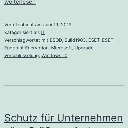
Startprobleme
weiterlesen
unter
Windows
Veröffentlicht am
Juni 19, 2019
10
Kategorisiert als
IT
nach
Verschlagwortet mit
BSOD
,
Build1903
,
ESET
,
ESET
Endpoint Encryption
,
Microsoft
,
Upgrade
,
dem
Verschlüsselung
,
Windows 10
Upgrade
auf
Build
1903
mit
ESET
Schutz für Unternehmen
Endpoint
Encryption