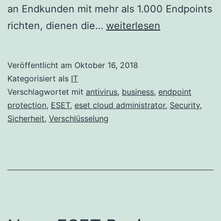
an Endkunden mit mehr als 1.000 Endpoints
Schutz
richten, dienen die…
weiterlesen
für
Unternehmen
Veröffentlicht am
Oktober 16, 2018
aller
Kategorisiert als
IT
Größen
Verschlagwortet mit
antivirus
,
business
,
endpoint
protection
,
ESET
,
eset cloud administrator
,
Security
,
mit
Sicherheit
,
Verschlüsselung
den
neuen
ESET-
Lösungen