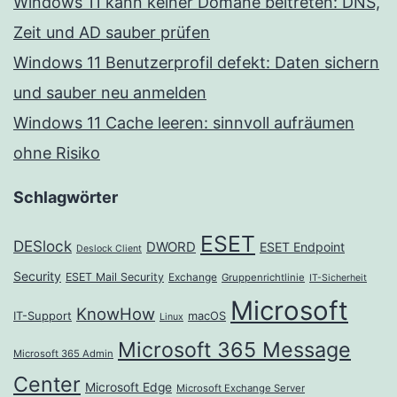
Windows 11 kann keiner Domäne beitreten: DNS,
Zeit und AD sauber prüfen
Windows 11 Benutzerprofil defekt: Daten sichern
und sauber neu anmelden
Windows 11 Cache leeren: sinnvoll aufräumen
ohne Risiko
Schlagwörter
ESET
DESlock
DWORD
ESET Endpoint
Deslock Client
Security
ESET Mail Security
Exchange
Gruppenrichtlinie
IT-Sicherheit
Microsoft
KnowHow
IT-Support
macOS
Linux
Microsoft 365 Message
Microsoft 365 Admin
Center
Microsoft Edge
Microsoft Exchange Server